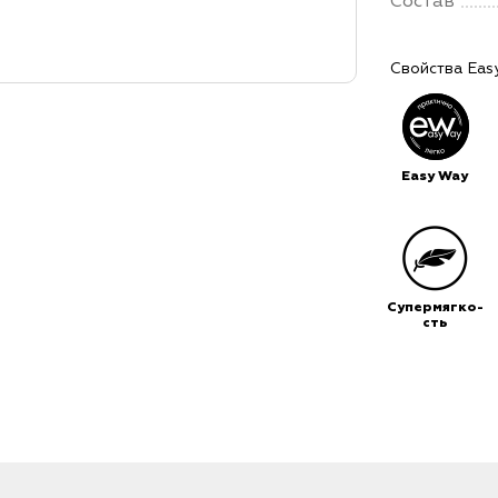
Состав
Свойства Eas
Easy Way
Супермягко-
сть