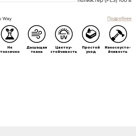
полиэстер (PES) 100%
Подробнее
y Way
Не
Дышащая
Цветоу-
Простой
Износоусто-
токсично
ткань
стойчивость
уход
йчивость