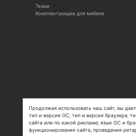
Ткани
Комплектующие для мебели
Продолжая использовать наш сайт, вы дает
тип и версия ОС; тип и версия браузера; т
Арбен текстиль г. Щелково, пер.
сайта или по какой рекламе; язык ОС и бра
1-й Советский д.25, владение 2.
функционирования сайта, проведения ретар