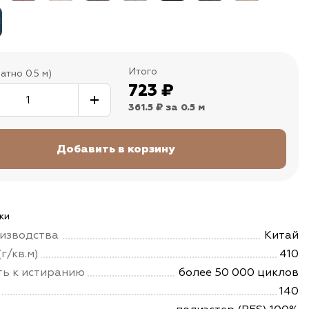
Итого
атно 0.5 м)
723
₽
361.5 ₽
за 0.5 м
ки
изводства
Китай
г/кв.м)
410
ть к истиранию
более 50 000 циклов
140