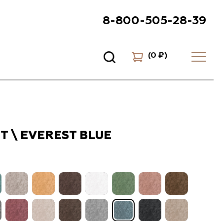
8-800-505-28-39
(
0 ₽
)
Т \ EVEREST BLUE