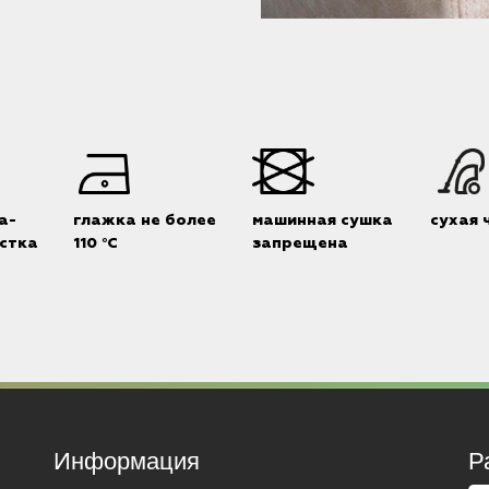
а-
глажка не более
машинная сушка
сухая 
стка
110 °C
запрещена
Информация
Р