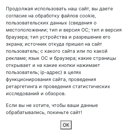
Связь с нами
Продолжая использовать наш сайт, вы даете
+7 (495) 933-38-08
согласие на обработку файлов cookie,
info@arben-textile.ru
- оптовые продажи
пользовательских данных (сведения о
местоположении; тип и версия ОС; тип и версия
браузера; тип устройства и разрешение его
экрана; источник откуда пришел на сайт
пользователь; с какого сайта или по какой
Арбен текстиль г. Щелково, пер.
рекламе; язык ОС и браузера; какие страницы
1-й Советский д.25, владение 2.
открывает и на какие кнопки нажимает
пользователь; ip-адрес) в целях
функционирования сайта, проведения
Мы в соц. сетях
ретаргетинга и проведения статистических
исследований и обзоров.
Если вы не хотите, чтобы ваши данные
обрабатывались, покиньте сайт!
2026 Copyright © Арбен
ОК