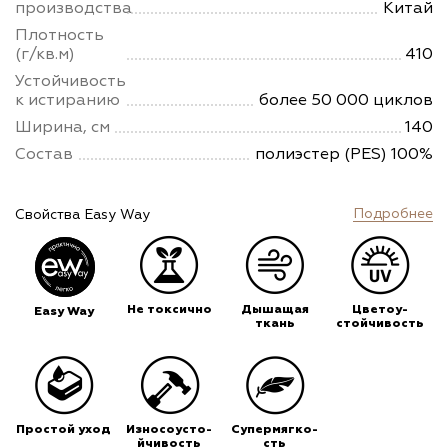
производства
Китай
Плотность
(г/кв.м)
410
Устойчивость
к истиранию
более 50 000 циклов
Ширина, см
140
Состав
полиэстер (PES) 100%
Подробнее
Свойства Easy Way
Не токсично
Дышащая
Цветоу-
Easy Way
ткань
стойчивость
Простой уход
Износоусто-
Супермягко-
йчивость
сть