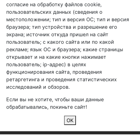
+7 (495) 933-38-08
согласие на обработку файлов cookie,
info@arben-textile.ru
- оптовые продажи
пользовательских данных (сведения о
местоположении; тип и версия ОС; тип и версия
браузера; тип устройства и разрешение его
экрана; источник откуда пришел на сайт
пользователь; с какого сайта или по какой
Арбен текстиль г. Щелково, пер.
рекламе; язык ОС и браузера; какие страницы
1-й Советский д.25, владение 2.
открывает и на какие кнопки нажимает
пользователь; ip-адрес) в целях
функционирования сайта, проведения
Мы в соц. сетях
ретаргетинга и проведения статистических
исследований и обзоров.
Если вы не хотите, чтобы ваши данные
обрабатывались, покиньте сайт!
2026 Copyright © Арбен
ОК