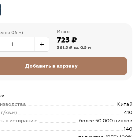
Итого
атно 0.5 м)
723
₽
361.5 ₽
за 0.5 м
ки
изводства
Китай
г/кв.м)
410
ть к истиранию
более 50 000 циклов
140