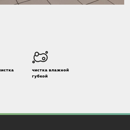
М
чистка
чистка влажной
губкой