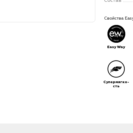
Состав
Свойства Eas
Easy Way
Супермягко-
сть