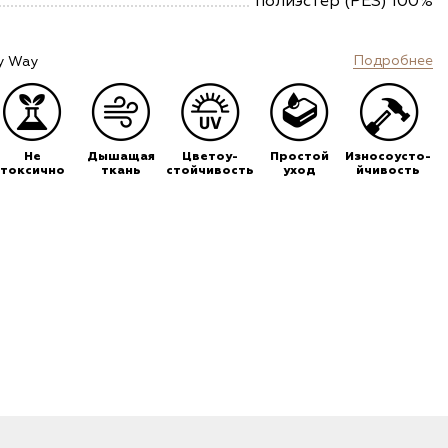
полиэстер (PES) 100%
Подробнее
y Way
Не
Дышащая
Цветоу-
Простой
Износоусто-
токсично
ткань
стойчивость
уход
йчивость