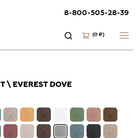
8-800-505-28-39
(
0 ₽
)
Т \ EVEREST DOVE