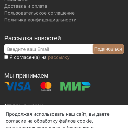
Доставка и оплата
Пользовательское соглашение
Политика конфиденциальности
Рассылка новостей
Я согласен(а) на
рассылку
Мы принимаем
Связь с нами
Продолжая использовать наш сайт, вы даете
+7 (495) 933-38-08
согласие на обработку файлов cookie,
info@arben-textile.ru
- оптовые продажи
пользовательских данных (сведения о