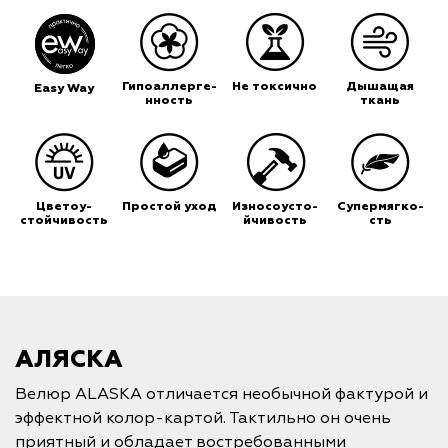
Гипоаллерге-
Не токсично
Дышащая
Easy Way
нность
ткань
Цветоу-
Простой уход
Износоусто-
Супермягко-
стойчивость
йчивость
сть
АЛЯСКА
Велюр ALASKA отличается необычной фактурой и
эффектной колор-картой. Тактильно он очень
приятный и обладает востребованными