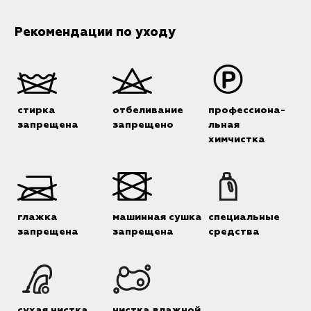
Рекомендации по уходу
стирка
отбеливание
профессиона-
запрещена
запрещено
льная
химчистка
глажка
машинная сушка
специальные
запрещена
запрещена
средства
сухая чистка
чистка влажной