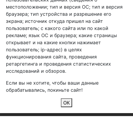
местоположении; тип и версия ОС; тип и версия
браузера; тип устройства и разрешение его
экрана; источник откуда пришел на сайт
пользователь; с какого сайта или по какой
Арбен текстиль г. Щелково, пер.
рекламе; язык ОС и браузера; какие страницы
1-й Советский д.25, владение 2.
открывает и на какие кнопки нажимает
пользователь; ip-адрес) в целях
функционирования сайта, проведения
Мы в соц. сетях
ретаргетинга и проведения статистических
исследований и обзоров.
Если вы не хотите, чтобы ваши данные
обрабатывались, покиньте сайт!
2026 Copyright © Арбен
ОК