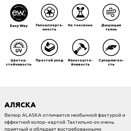
Гипоаллерге-
Не токсично
Дышащая
Easy Way
нность
ткань
Цветоу-
Простой уход
Износоусто-
Супермягко-
стойчивость
йчивость
сть
АЛЯСКА
Велюр ALASKA отличается необычной фактурой и
эффектной колор-картой. Тактильно он очень
приятный и обладает востребованными