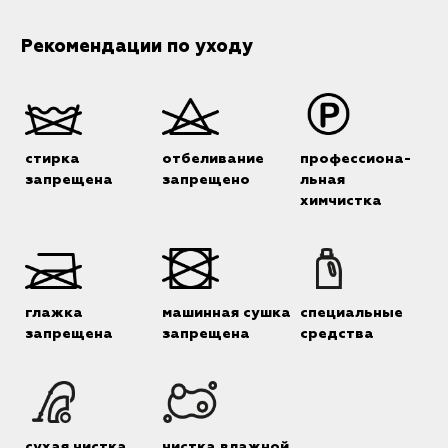
Рекомендации по уходу
стирка
отбеливание
профессиона-
запрещена
запрещено
льная
химчистка
глажка
машинная сушка
специальные
запрещена
запрещена
средства
сухая чистка
чистка влажной