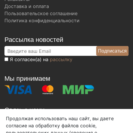
Доставка и оплата
Пользовательское соглашение
Политика конфиденциальности
Рассылка новостей
Я согласен(а) на
рассылку
Мы принимаем
Связь с нами
Продолжая использовать наш сайт, вы даете
+7 (495) 933-38-08
согласие на обработку файлов cookie,
info@arben-textile.ru
- оптовые продажи
пользовательских данных (сведения о