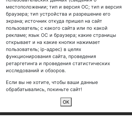
местоположении; тип и версия ОС; тип и версия
браузера; тип устройства и разрешение его
экрана; источник откуда пришел на сайт
пользователь; с какого сайта или по какой
Арбен текстиль г. Щелково, пер.
рекламе; язык ОС и браузера; какие страницы
1-й Советский д.25, владение 2.
открывает и на какие кнопки нажимает
пользователь; ip-адрес) в целях
функционирования сайта, проведения
Мы в соц. сетях
ретаргетинга и проведения статистических
исследований и обзоров.
Если вы не хотите, чтобы ваши данные
обрабатывались, покиньте сайт!
2026 Copyright © Арбен
ОК