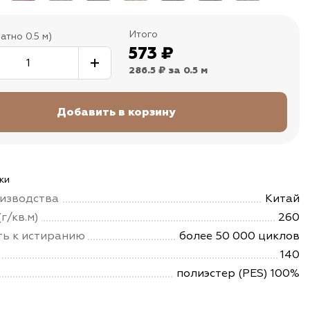
Итого
атно 0.5 м)
573
₽
286.5 ₽
за 0.5 м
ки
изводства
Китай
г/кв.м)
260
ть к истиранию
более 50 000 циклов
140
полиэстер (PES) 100%