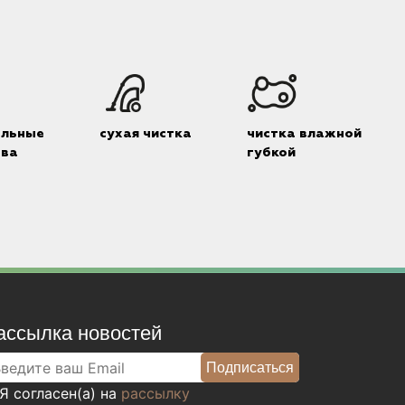
альные
сухая чистка
чистка влажной
тва
губкой
ассылка новостей
Я согласен(а) на
рассылку