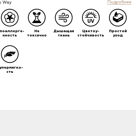
Подробнее
y Way
ипоаллерге-
Не
Дышащая
Цветоу-
Простой
нность
токсично
ткань
стойчивость
уход
упермягко-
сть