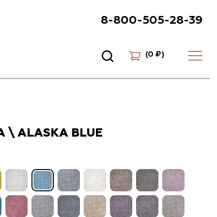
8-800-505-28-39
(
0 ₽
)
 \ ALASKA BLUE