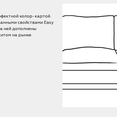
ффектной колор-картой.
ванными свойствами Easy
за ней дополнены
хитом на рынке