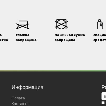
а-
глажка
машинная сушка
специ
стка
запрещена
запрещена
средс
Информация
Р
Оплата
Контакты