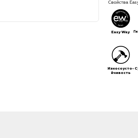
Свойства Eas
Г
Easy Way
Износоусто-
С
йчивость