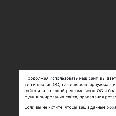
Продолжая использовать наш сайт, вы дает
тип и версия ОС; тип и версия браузера; т
Арбен текстиль г. Щелково, пер.
сайта или по какой рекламе; язык ОС и бра
1-й Советский д.25, владение 2.
функционирования сайта, проведения ретар
Если вы не хотите, чтобы ваши данные обра