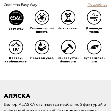
Подробнее
Свойства Easy Way
Гипоаллерге-
Не токсично
Дышащая
Easy Way
нность
ткань
Цветоу-
Простой уход
Износоусто-
Супермягко-
стойчивость
йчивость
сть
АЛЯСКА
Велюр ALASKA отличается необычной фактурой и
эффектной колор-картой. Тактильно он очень