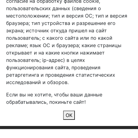
согласие на обработку файлов cookie,
info@arben-textile.ru
- оптовые продажи
пользовательских данных (сведения о
местоположении; тип и версия ОС; тип и версия
браузера; тип устройства и разрешение его
экрана; источник откуда пришел на сайт
пользователь; с какого сайта или по какой
Арбен текстиль г. Щелково, пер.
рекламе; язык ОС и браузера; какие страницы
1-й Советский д.25, владение 2.
открывает и на какие кнопки нажимает
пользователь; ip-адрес) в целях
функционирования сайта, проведения
Мы в соц. сетях
ретаргетинга и проведения статистических
исследований и обзоров.
Если вы не хотите, чтобы ваши данные
обрабатывались, покиньте сайт!
2026 Copyright © Арбен
ОК