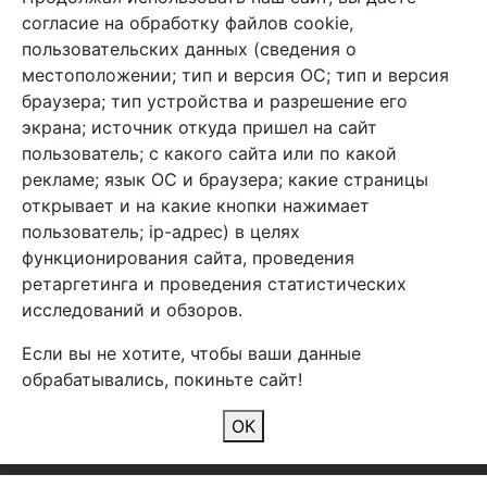
+7 (495) 933-38-08
согласие на обработку файлов cookie,
info@arben-textile.ru
- оптовые продажи
пользовательских данных (сведения о
местоположении; тип и версия ОС; тип и версия
браузера; тип устройства и разрешение его
экрана; источник откуда пришел на сайт
пользователь; с какого сайта или по какой
Арбен текстиль г. Щелково, пер.
рекламе; язык ОС и браузера; какие страницы
1-й Советский д.25, владение 2.
открывает и на какие кнопки нажимает
пользователь; ip-адрес) в целях
функционирования сайта, проведения
Мы в соц. сетях
ретаргетинга и проведения статистических
исследований и обзоров.
Если вы не хотите, чтобы ваши данные
обрабатывались, покиньте сайт!
2026 Copyright © Арбен
ОК