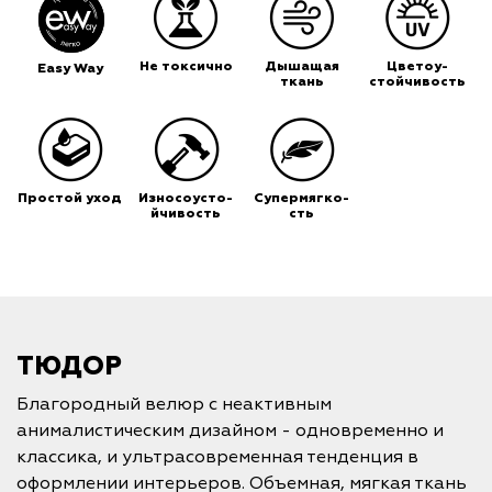
Не токсично
Дышащая
Цветоу-
Easy Way
ткань
стойчивость
Простой уход
Износоусто-
Супермягко-
йчивость
сть
ТЮДОР
Благородный велюр с неактивным
анималистическим дизайном - одновременно и
классика, и ультрасовременная тенденция в
оформлении интерьеров. Объемная, мягкая ткань