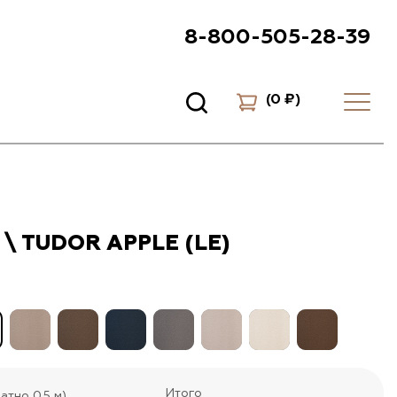
8-800-505-28-39
(
0 ₽
)
\ TUDOR APPLE (LE)
Итого
атно 0.5 м)