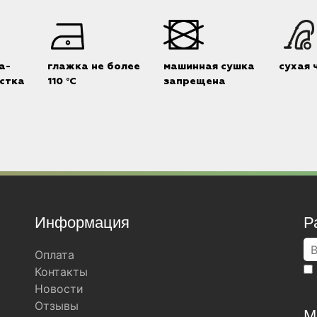
а-
глажка не более
машинная сушка
сухая 
стка
110 °C
запрещена
Информация
Р
Оплата
Контакты
Новости
Отзывы
М