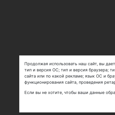
Продолжая использовать наш сайт, вы дает
тип и версия ОС; тип и версия браузера; т
Арбен текстиль г. Щелково, пер.
сайта или по какой рекламе; язык ОС и бра
1-й Советский д.25, владение 2.
функционирования сайта, проведения ретар
Если вы не хотите, чтобы ваши данные обра