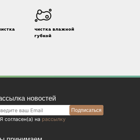
чистка
чистка влажной
губкой
ассылка новостей
Я согласен(а) на
рассылку
ы принимаем