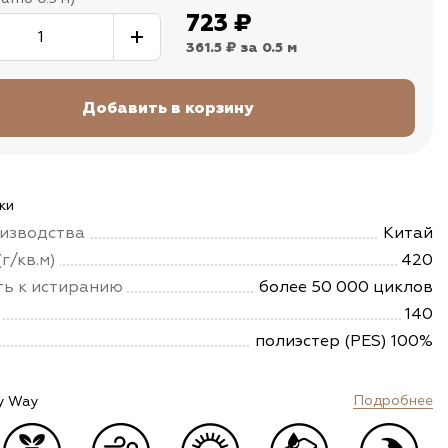
723
₽
361.5 ₽
за 0.5 м
ки
изводства
Китай
г/кв.м)
420
ть к истиранию
более 50 000 циклов
140
полиэстер (PES) 100%
Подробнее
y Way