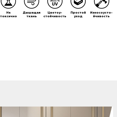
Не
Дышащая
Цветоу-
Простой
Износоусто-
токсично
ткань
стойчивость
уход
йчивость