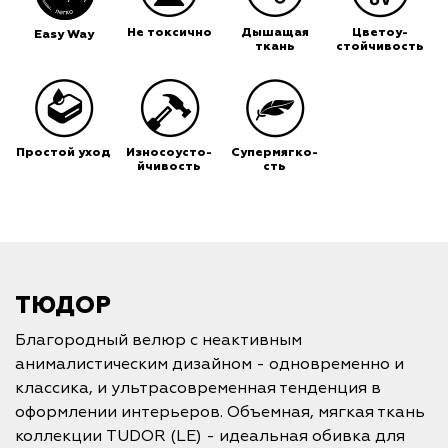
Не токсично
Дышащая
Цветоу-
Easy Way
ткань
стойчивость
Простой уход
Износоусто-
Супермягко-
йчивость
сть
ТЮДОР
Благородный велюр с неактивным
анималистическим дизайном - одновременно и
классика, и ультрасовременная тенденция в
оформлении интерьеров. Объемная, мягкая ткань
коллекции TUDOR (LE) - идеальная обивка для