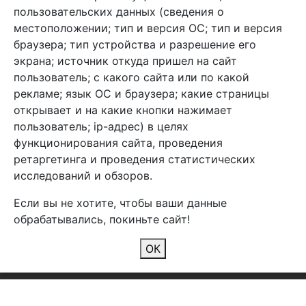
info@arben-textile.ru
- оптовые продажи
пользовательских данных (сведения о
местоположении; тип и версия ОС; тип и версия
браузера; тип устройства и разрешение его
экрана; источник откуда пришел на сайт
пользователь; с какого сайта или по какой
Арбен текстиль г. Щелково, пер.
рекламе; язык ОС и браузера; какие страницы
1-й Советский д.25, владение 2.
открывает и на какие кнопки нажимает
пользователь; ip-адрес) в целях
функционирования сайта, проведения
Мы в соц. сетях
ретаргетинга и проведения статистических
исследований и обзоров.
Если вы не хотите, чтобы ваши данные
обрабатывались, покиньте сайт!
2026 Copyright © Арбен
ОК