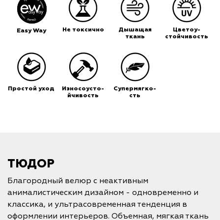
Не токсично
Дышащая
Цветоу-
Easy Way
ткань
стойчивость
Простой уход
Износоусто-
Супермягко-
йчивость
сть
ТЮДОР
Благородный велюр с неактивным
анималистическим дизайном - одновременно и
классика, и ультрасовременная тенденция в
оформлении интерьеров. Объемная, мягкая ткань