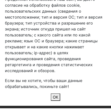
+7 (495) 933-38-08
согласие на обработку файлов cookie,
info@arben-textile.ru
- оптовые продажи
пользовательских данных (сведения о
местоположении; тип и версия ОС; тип и версия
браузера; тип устройства и разрешение его
экрана; источник откуда пришел на сайт
пользователь; с какого сайта или по какой
Арбен текстиль г. Щелково, пер.
рекламе; язык ОС и браузера; какие страницы
1-й Советский д.25, владение 2.
открывает и на какие кнопки нажимает
пользователь; ip-адрес) в целях
функционирования сайта, проведения
Мы в соц. сетях
ретаргетинга и проведения статистических
исследований и обзоров.
Если вы не хотите, чтобы ваши данные
обрабатывались, покиньте сайт!
2026 Copyright © Арбен
ОК