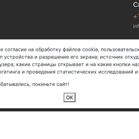
С
+
in
Мы в соц. сетях
е согласие на обработку файлов cookie, пользователь
ип устройства и разрешение его экрана; источник откуд
узера; какие страницы открывает и на какие кнопки на
гетинга и проведения статистических исследований и
батывались, покиньте сайт!
2026 Copyright © Арбен
ОК