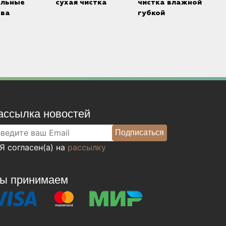
альные
сухая чистка
чистка влажной
тва
губкой
ассылка новостей
Я согласен(а) на
рассылку
ы принимаем