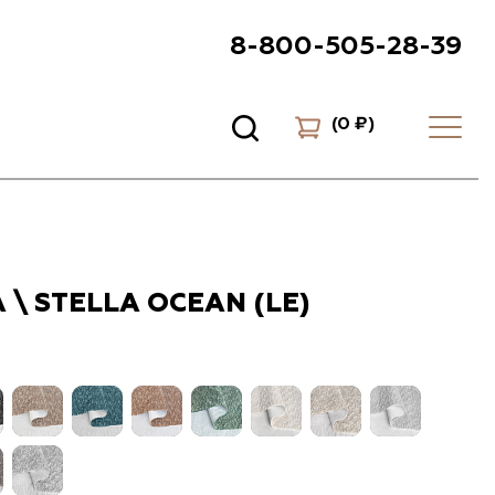
8-800-505-28-39
(
0 ₽
)
 \ STELLA OCEAN (LE)