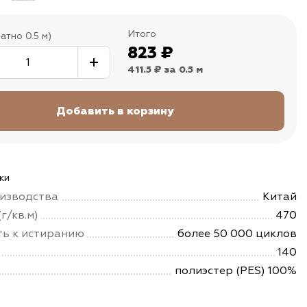
Итого
атно 0.5 м)
823
₽
411.5 ₽
за 0.5 м
ки
изводства
Китай
г/кв.м)
470
ть к истиранию
более 50 000 циклов
140
полиэстер (PES) 100%