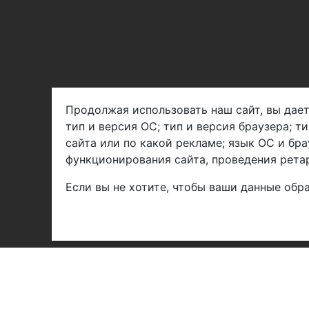
Продолжая использовать наш сайт, вы дает
тип и версия ОС; тип и версия браузера; т
Арбен текстиль г. Щелково, пер.
сайта или по какой рекламе; язык ОС и бра
1-й Советский д.25, владение 2.
функционирования сайта, проведения ретар
Если вы не хотите, чтобы ваши данные обра