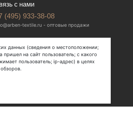
вязь с нами
7 (495) 933-38-08
fo@arben-textile.ru
- оптовые продажи
ских данных (сведения о местоположении;
а пришел на сайт пользователь; с какого
жимает пользователь; ip-адрес) в целях
 обзоров.