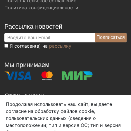
Пользовательское соглашение
Политика конфиденциальности
Рассылка новостей
Я согласен(а) на
рассылку
Мы принимаем
Связь с нами
Продолжая использовать наш сайт, вы даете
+7 (495) 933-38-08
согласие на обработку файлов cookie,
info@arben-textile.ru
- оптовые продажи
пользовательских данных (сведения о
местоположении; тип и версия ОС; тип и версия