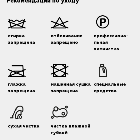
Рекомендации по уходу
стирка
отбеливание
профессиона-
запрещена
запрещено
льная
химчистка
глажка
машинная сушка
специальные
запрещена
запрещена
средства
сухая чистка
чистка влажной
губкой