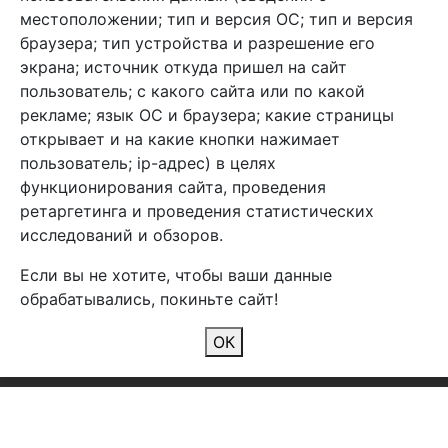
местоположении; тип и версия ОС; тип и версия
браузера; тип устройства и разрешение его
экрана; источник откуда пришел на сайт
пользователь; с какого сайта или по какой
Арбен текстиль г. Щелково, пер.
рекламе; язык ОС и браузера; какие страницы
1-й Советский д.25, владение 2.
открывает и на какие кнопки нажимает
пользователь; ip-адрес) в целях
функционирования сайта, проведения
Мы в соц. сетях
ретаргетинга и проведения статистических
исследований и обзоров.
Если вы не хотите, чтобы ваши данные
обрабатывались, покиньте сайт!
2026 Copyright © Арбен
ОК