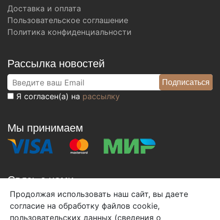
Доставка и оплата
Пользовательское соглашение
Политика конфиденциальности
Рассылка новостей
Я согласен(а) на
рассылку
Мы принимаем
Связь с нами
Продолжая использовать наш сайт, вы даете
+7 (495) 933-38-08
согласие на обработку файлов cookie,
info@arben-textile.ru
- оптовые продажи
пользовательских данных (сведения о