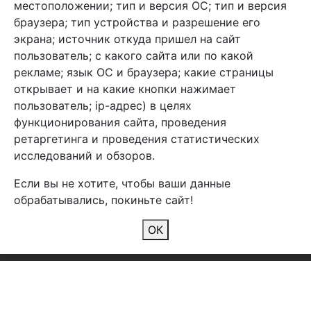
местоположении; тип и версия ОС; тип и версия
браузера; тип устройства и разрешение его
экрана; источник откуда пришел на сайт
пользователь; с какого сайта или по какой
Арбен текстиль г. Щелково, пер.
рекламе; язык ОС и браузера; какие страницы
1-й Советский д.25, владение 2.
открывает и на какие кнопки нажимает
пользователь; ip-адрес) в целях
функционирования сайта, проведения
Мы в соц. сетях
ретаргетинга и проведения статистических
исследований и обзоров.
Если вы не хотите, чтобы ваши данные
обрабатывались, покиньте сайт!
2026 Copyright © Арбен
ОК