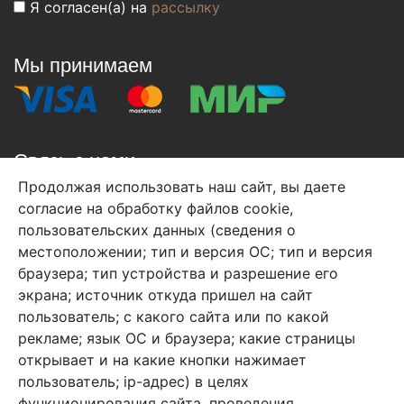
Я согласен(а) на
рассылку
Мы принимаем
Связь с нами
Продолжая использовать наш сайт, вы даете
+7 (495) 933-38-08
согласие на обработку файлов cookie,
info@arben-textile.ru
- оптовые продажи
пользовательских данных (сведения о
местоположении; тип и версия ОС; тип и версия
браузера; тип устройства и разрешение его
экрана; источник откуда пришел на сайт
пользователь; с какого сайта или по какой
Арбен текстиль г. Щелково, пер.
рекламе; язык ОС и браузера; какие страницы
1-й Советский д.25, владение 2.
открывает и на какие кнопки нажимает
пользователь; ip-адрес) в целях
функционирования сайта, проведения