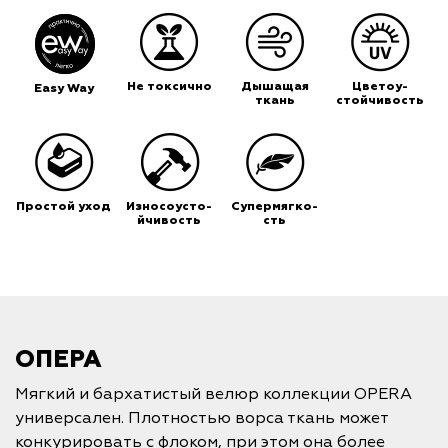
Не токсично
Дышащая
Цветоу-
Easy Way
ткань
стойчивость
Простой уход
Износоусто-
Супермягко-
йчивость
сть
ОПЕРА
Мягкий и бархатистый велюр коллекции OPERA
универсален. Плотностью ворса ткань может
конкурировать с флоком, при этом она более