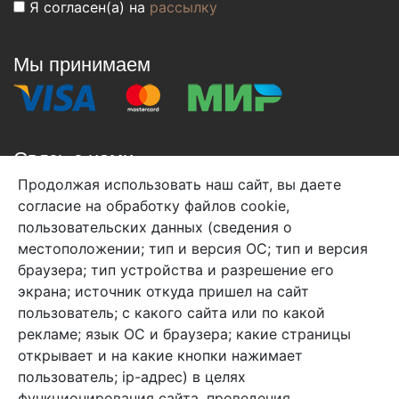
Я согласен(а) на
рассылку
Мы принимаем
Связь с нами
Продолжая использовать наш сайт, вы даете
+7 (495) 933-38-08
согласие на обработку файлов cookie,
info@arben-textile.ru
- оптовые продажи
пользовательских данных (сведения о
местоположении; тип и версия ОС; тип и версия
браузера; тип устройства и разрешение его
экрана; источник откуда пришел на сайт
пользователь; с какого сайта или по какой
Арбен текстиль г. Щелково, пер.
рекламе; язык ОС и браузера; какие страницы
1-й Советский д.25, владение 2.
открывает и на какие кнопки нажимает
пользователь; ip-адрес) в целях
функционирования сайта, проведения