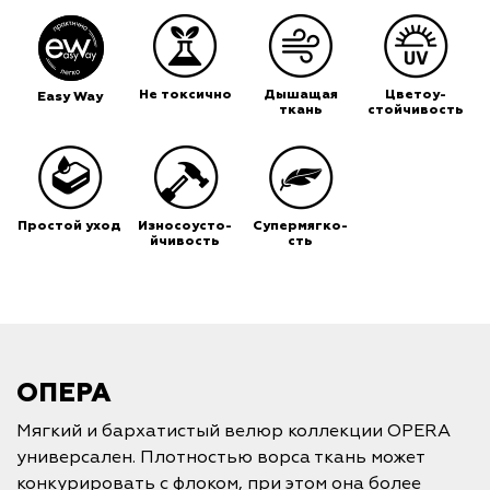
Не токсично
Дышащая
Цветоу-
Easy Way
ткань
стойчивость
Простой уход
Износоусто-
Супермягко-
йчивость
сть
ОПЕРА
Мягкий и бархатистый велюр коллекции OPERA
универсален. Плотностью ворса ткань может
конкурировать с флоком, при этом она более