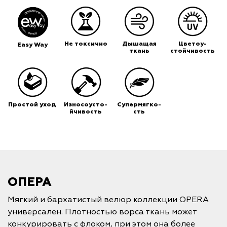
Не токсично
Дышащая
Цветоу-
Easy Way
ткань
стойчивость
Простой уход
Износоусто-
Супермягко-
йчивость
сть
ОПЕРА
Мягкий и бархатистый велюр коллекции OPERA
универсален. Плотностью ворса ткань может
конкурировать с флоком, при этом она более