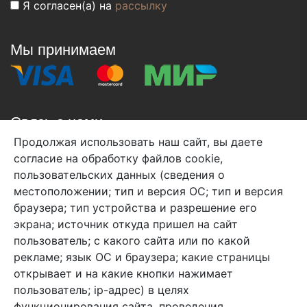
Я согласен(а) на
рассылку
Мы принимаем
Связь с нами
Продолжая использовать наш сайт, вы даете
+7 (495) 933-38-08
согласие на обработку файлов cookie,
info@arben-textile.ru
- оптовые продажи
пользовательских данных (сведения о
местоположении; тип и версия ОС; тип и версия
браузера; тип устройства и разрешение его
экрана; источник откуда пришел на сайт
пользователь; с какого сайта или по какой
Арбен текстиль г. Щелково, пер.
рекламе; язык ОС и браузера; какие страницы
1-й Советский д.25, владение 2.
открывает и на какие кнопки нажимает
пользователь; ip-адрес) в целях
функционирования сайта, проведения