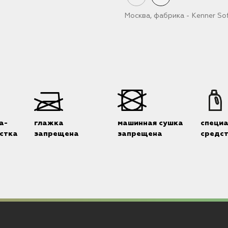
Москва, фабрика - Kenner So
а-
глажка
машинная сушка
специ
стка
запрещена
запрещена
средс