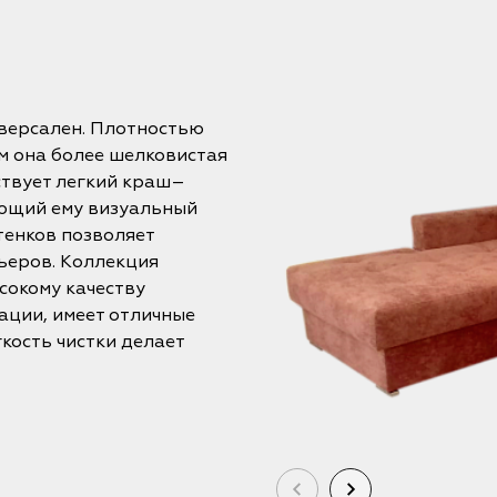
версален. Плотностью
ом она более шелковистая
ствует легкий краш–
ющий ему визуальный
тенков позволяет
ьеров. Коллекция
сокому качеству
ации, имеет отличные
кость чистки делает