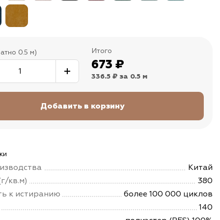
Итого
атно 0.5 м)
673
₽
336.5 ₽
за 0.5 м
ки
изводства
Китай
г/кв.м)
380
ть к истиранию
более 100 000 циклов
140