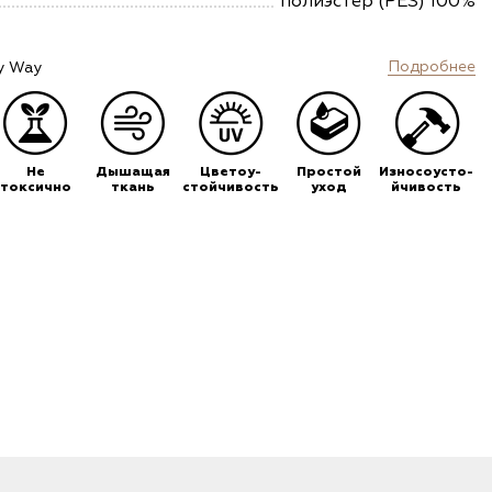
полиэстер (PES) 100%
Подробнее
y Way
Не
Дышащая
Цветоу-
Простой
Износоусто-
токсично
ткань
стойчивость
уход
йчивость