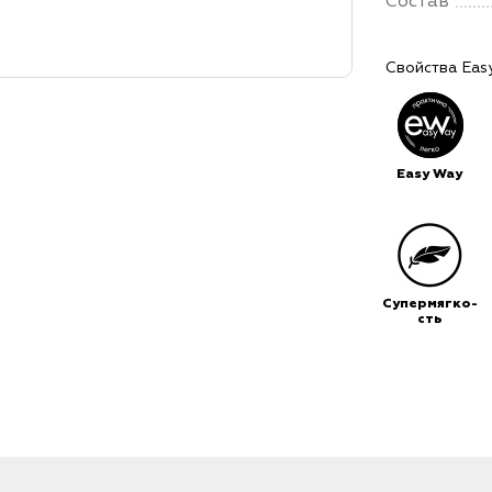
Состав
Свойства Eas
Easy Way
Супермягко-
сть