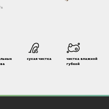
fa
М
альные
сухая чистка
чистка влажной
тва
губкой