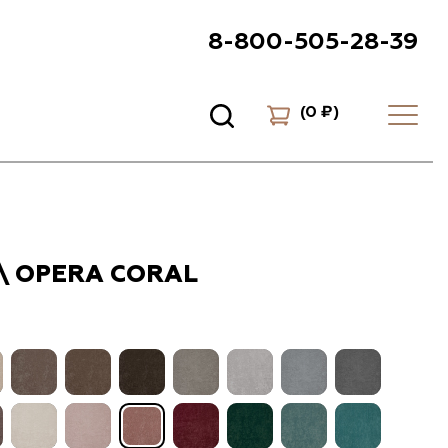
8-800-505-28-39
(
0 ₽
)
\ OPERA CORAL