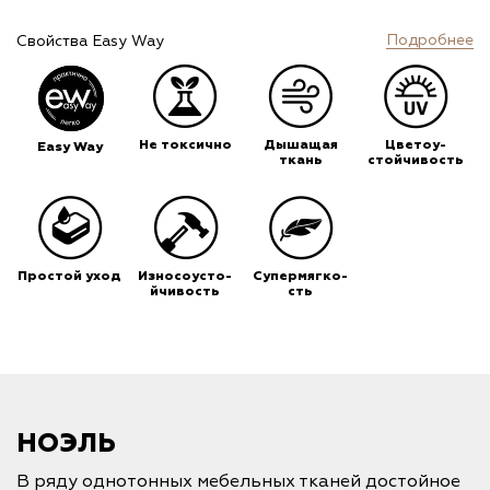
Подробнее
Свойства Easy Way
Не токсично
Дышащая
Цветоу-
Easy Way
ткань
стойчивость
Простой уход
Износоусто-
Супермягко-
йчивость
сть
НОЭЛЬ
В ряду однотонных мебельных тканей достойное