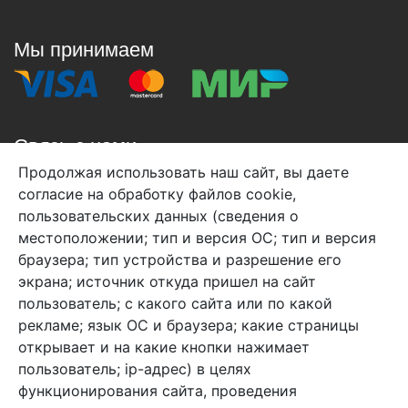
Мы принимаем
Связь с нами
Продолжая использовать наш сайт, вы даете
+7 (495) 933-38-08
согласие на обработку файлов cookie,
info@arben-textile.ru
- оптовые продажи
пользовательских данных (сведения о
местоположении; тип и версия ОС; тип и версия
браузера; тип устройства и разрешение его
экрана; источник откуда пришел на сайт
пользователь; с какого сайта или по какой
Арбен текстиль г. Щелково, пер.
рекламе; язык ОС и браузера; какие страницы
1-й Советский д.25, владение 2.
открывает и на какие кнопки нажимает
пользователь; ip-адрес) в целях
функционирования сайта, проведения
Мы в соц. сетях