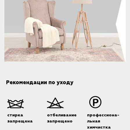
Рекомендации по уходу
стирка
отбеливание
профессиона-
запрещена
запрещено
льная
химчистка