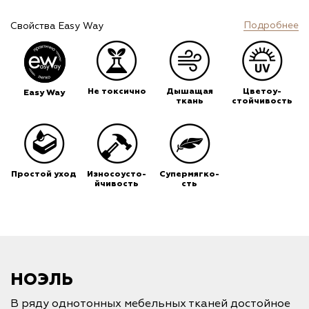
Подробнее
Свойства Easy Way
Не токсично
Дышащая
Цветоу-
Easy Way
ткань
стойчивость
Простой уход
Износоусто-
Супермягко-
йчивость
сть
НОЭЛЬ
В ряду однотонных мебельных тканей достойное