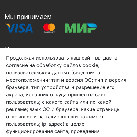
Мы принимаем
Связь с нами
Продолжая использовать наш сайт, вы даете
+7 (495) 933-38-08
согласие на обработку файлов cookie,
info@arben-textile.ru
- оптовые продажи
пользовательских данных (сведения о
местоположении; тип и версия ОС; тип и версия
браузера; тип устройства и разрешение его
экрана; источник откуда пришел на сайт
пользователь; с какого сайта или по какой
Арбен текстиль г. Щелково, пер.
рекламе; язык ОС и браузера; какие страницы
1-й Советский д.25, владение 2.
открывает и на какие кнопки нажимает
пользователь; ip-адрес) в целях
функционирования сайта, проведения
Мы в соц. сетях