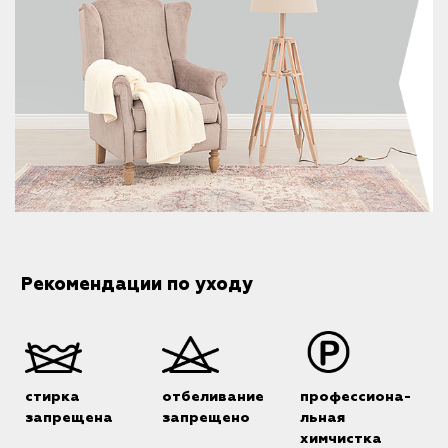
Рекомендации по уходу
стирка
отбеливание
профессиона-
запрещена
запрещено
льная
химчистка