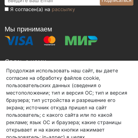
Я согласен(а) на
рассылку
Мы принимаем
Связь с нами
Продолжая использовать наш сайт, вы даете
+7 (495) 933-38-08
согласие на обработку файлов cookie,
info@arben-textile.ru
- оптовые продажи
пользовательских данных (сведения о
местоположении; тип и версия ОС; тип и версия
браузера; тип устройства и разрешение его
экрана; источник откуда пришел на сайт
пользователь; с какого сайта или по какой
Арбен текстиль г. Щелково, пер.
рекламе; язык ОС и браузера; какие страницы
1-й Советский д.25, владение 2.
открывает и на какие кнопки нажимает
пользователь; ip-адрес) в целях