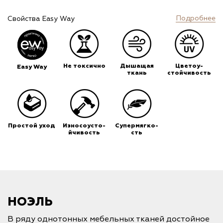
Подробнее
Свойства Easy Way
Не токсично
Дышащая
Цветоу-
Easy Way
ткань
стойчивость
Простой уход
Износоусто-
Супермягко-
йчивость
сть
НОЭЛЬ
В ряду однотонных мебельных тканей достойное