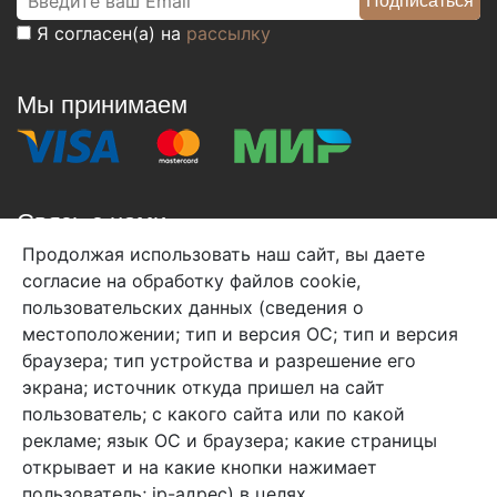
Я согласен(а) на
рассылку
Мы принимаем
Связь с нами
Продолжая использовать наш сайт, вы даете
+7 (495) 933-38-08
согласие на обработку файлов cookie,
info@arben-textile.ru
- оптовые продажи
пользовательских данных (сведения о
местоположении; тип и версия ОС; тип и версия
браузера; тип устройства и разрешение его
экрана; источник откуда пришел на сайт
пользователь; с какого сайта или по какой
Арбен текстиль г. Щелково, пер.
рекламе; язык ОС и браузера; какие страницы
1-й Советский д.25, владение 2.
открывает и на какие кнопки нажимает
пользователь; ip-адрес) в целях