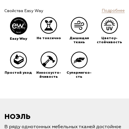
Подробнее
Свойства Easy Way
Не токсично
Дышащая
Цветоу-
Easy Way
ткань
стойчивость
Простой уход
Износоусто-
Супермягко-
йчивость
сть
НОЭЛЬ
В ряду однотонных мебельных тканей достойное