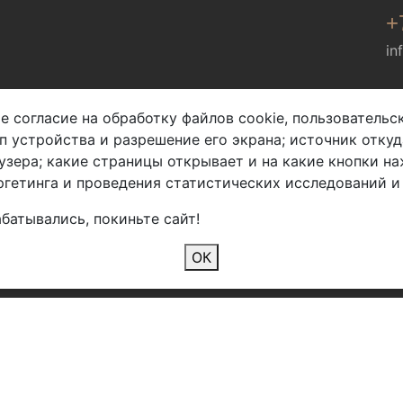
+
in
Мы в соц. сетях
е согласие на обработку файлов cookie, пользователь
ип устройства и разрешение его экрана; источник откуд
узера; какие страницы открывает и на какие кнопки на
гетинга и проведения статистических исследований и
батывались, покиньте сайт!
2026 Copyright © Арбен
ОК