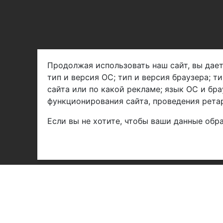
Продолжая использовать наш сайт, вы дает
тип и версия ОС; тип и версия браузера; т
Арбен текстиль г. Щелково, пер.
сайта или по какой рекламе; язык ОС и бра
1-й Советский д.25, владение 2.
функционирования сайта, проведения ретар
Если вы не хотите, чтобы ваши данные обра