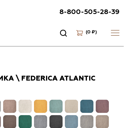
8-800-505-28-39
(
0 ₽
)
КА \ FEDERICA ATLANTIC