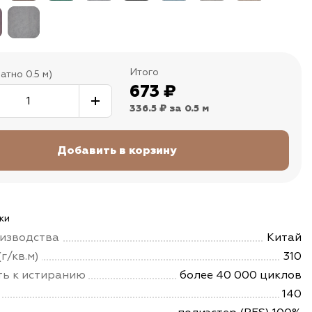
Итого
атно 0.5 м)
673
₽
336.5 ₽
за 0.5 м
ки
изводства
Китай
г/кв.м)
310
ть к истиранию
более 40 000 циклов
140