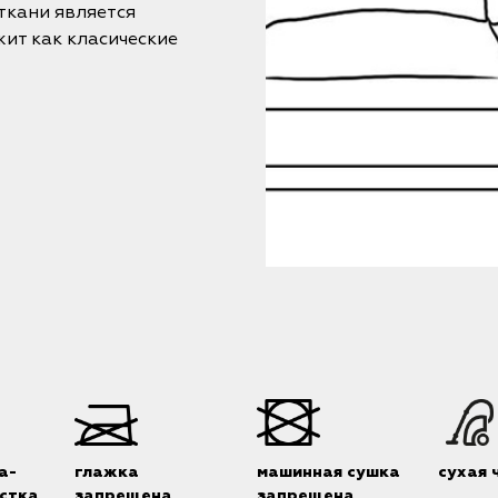
кани является
ит как класические
а-
глажка
машинная сушка
сухая 
стка
запрещена
запрещена