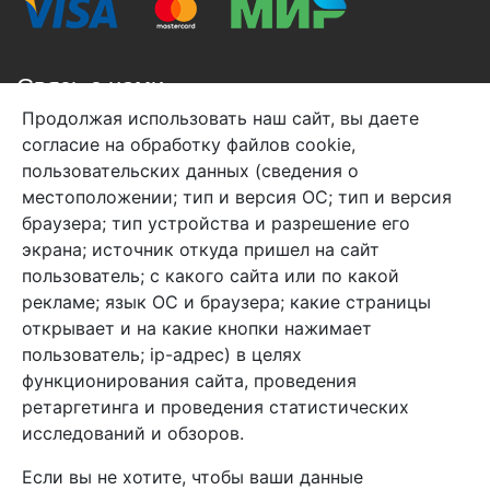
Связь с нами
Продолжая использовать наш сайт, вы даете
+7 (495) 933-38-08
согласие на обработку файлов cookie,
info@arben-textile.ru
- оптовые продажи
пользовательских данных (сведения о
местоположении; тип и версия ОС; тип и версия
браузера; тип устройства и разрешение его
экрана; источник откуда пришел на сайт
пользователь; с какого сайта или по какой
Арбен текстиль г. Щелково, пер.
рекламе; язык ОС и браузера; какие страницы
1-й Советский д.25, владение 2.
открывает и на какие кнопки нажимает
пользователь; ip-адрес) в целях
функционирования сайта, проведения
Мы в соц. сетях
ретаргетинга и проведения статистических
исследований и обзоров.
Если вы не хотите, чтобы ваши данные