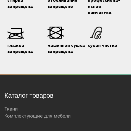
стирка
отбеливание
профессиона-
запрещена
запрещено
льная
химчистка
глажка
машинная сушка
сухая чистка
запрещена
запрещена
Каталог товаров
Ткани
Комплектующие для мебели