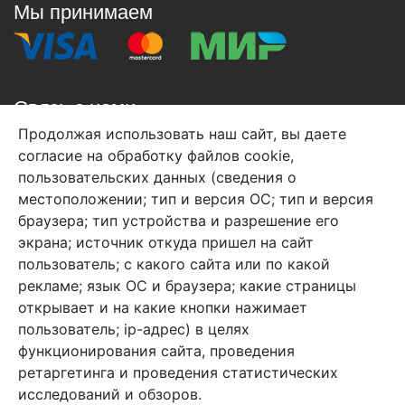
Мы принимаем
Связь с нами
Продолжая использовать наш сайт, вы даете
+7 (495) 933-38-08
согласие на обработку файлов cookie,
info@arben-textile.ru
- оптовые продажи
пользовательских данных (сведения о
местоположении; тип и версия ОС; тип и версия
браузера; тип устройства и разрешение его
экрана; источник откуда пришел на сайт
пользователь; с какого сайта или по какой
Арбен текстиль г. Щелково, пер.
рекламе; язык ОС и браузера; какие страницы
1-й Советский д.25, владение 2.
открывает и на какие кнопки нажимает
пользователь; ip-адрес) в целях
функционирования сайта, проведения
Мы в соц. сетях
ретаргетинга и проведения статистических
исследований и обзоров.