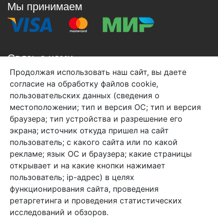
Мы принимаем
Связь с нами
Продолжая использовать наш сайт, вы даете
+7 (495) 933-38-08
согласие на обработку файлов cookie,
info@arben-textile.ru
- оптовые продажи
пользовательских данных (сведения о
местоположении; тип и версия ОС; тип и версия
браузера; тип устройства и разрешение его
экрана; источник откуда пришел на сайт
пользователь; с какого сайта или по какой
Арбен текстиль г. Щелково, пер.
рекламе; язык ОС и браузера; какие страницы
1-й Советский д.25, владение 2.
открывает и на какие кнопки нажимает
пользователь; ip-адрес) в целях
функционирования сайта, проведения
Мы в соц. сетях
ретаргетинга и проведения статистических
исследований и обзоров.