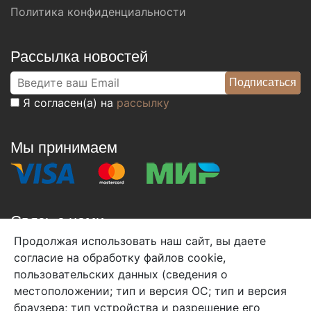
Политика конфиденциальности
Рассылка новостей
Я согласен(а) на
рассылку
Мы принимаем
Связь с нами
Продолжая использовать наш сайт, вы даете
+7 (495) 933-38-08
согласие на обработку файлов cookie,
info@arben-textile.ru
- оптовые продажи
пользовательских данных (сведения о
местоположении; тип и версия ОС; тип и версия
браузера; тип устройства и разрешение его