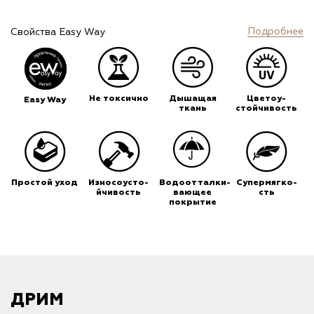
Подробнее
Свойства Easy Way
Не токсично
Дышащая
Цветоу-
Easy Way
ткань
стойчивость
Простой уход
Износоусто-
Водоотталки-
Супермягко-
йчивость
вающее
сть
покрытие
ДРИМ