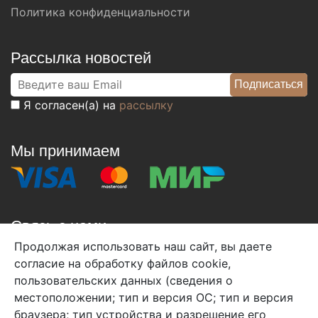
Политика конфиденциальности
Рассылка новостей
Я согласен(а) на
рассылку
Мы принимаем
Связь с нами
Продолжая использовать наш сайт, вы даете
+7 (495) 933-38-08
согласие на обработку файлов cookie,
info@arben-textile.ru
- оптовые продажи
пользовательских данных (сведения о
местоположении; тип и версия ОС; тип и версия
браузера; тип устройства и разрешение его