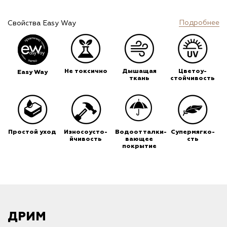
Подробнее
Свойства Easy Way
Не токсично
Дышащая
Цветоу-
Easy Way
ткань
стойчивость
Простой уход
Износоусто-
Водоотталки-
Супермягко-
йчивость
вающее
сть
покрытие
ДРИМ