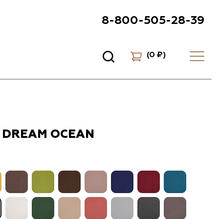
8-800-505-28-39
(
0 ₽
)
 DREAM OCEAN