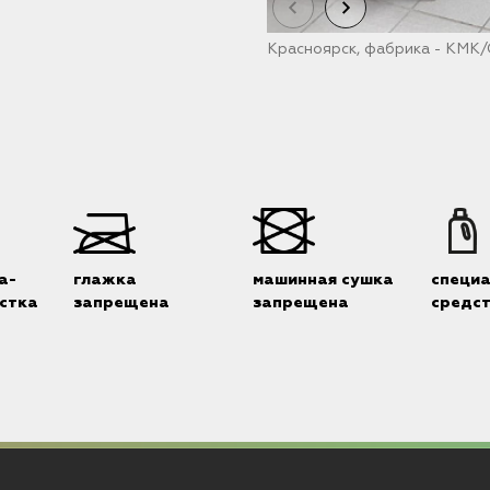
Красноярск, фабрика - КМК
а-
глажка
машинная сушка
специ
стка
запрещена
запрещена
средс