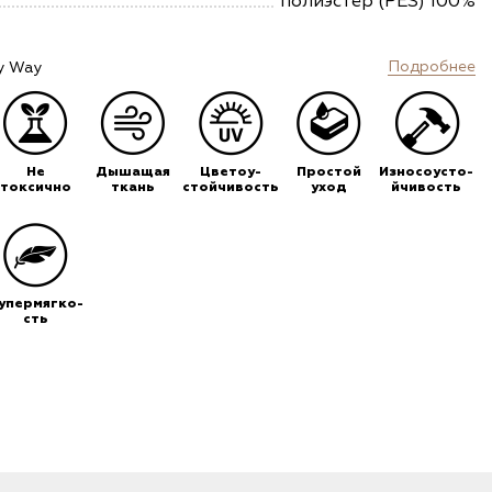
полиэстер (PES) 100%
Подробнее
y Way
Не
Дышащая
Цветоу-
Простой
Износоусто-
токсично
ткань
стойчивость
уход
йчивость
упермягко-
сть