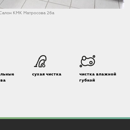
/Салон КМК Матросова 26а
Н
альные
сухая чистка
чистка влажной
тва
губкой