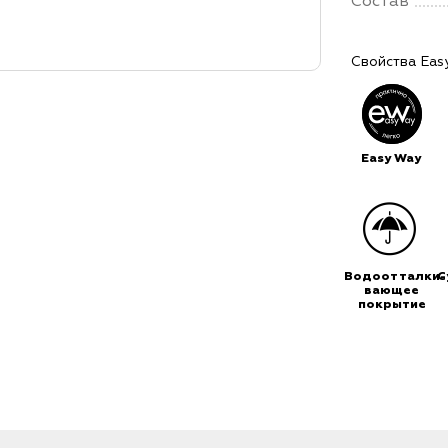
Состав
Свойства Eas
Easy Way
Водоотталки-
С
вающее
покрытие