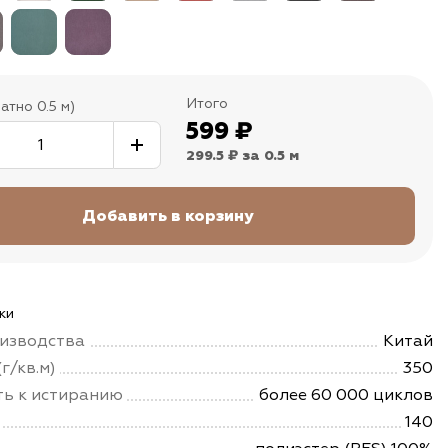
Итого
атно 0.5 м)
599
₽
299.5 ₽
за 0.5 м
ки
изводства
Китай
г/кв.м)
350
ть к истиранию
более 60 000 циклов
140