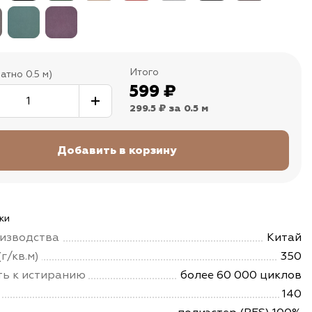
Итого
атно 0.5 м)
599
₽
299.5 ₽
за 0.5 м
ки
изводства
Китай
г/кв.м)
350
ть к истиранию
более 60 000 циклов
140