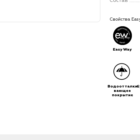
Состав
Свойства Eas
Easy Way
Водоотталки-
С
вающее
покрытие