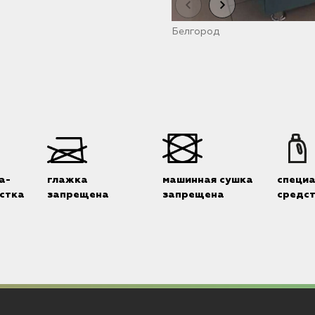
Белгород
а-
глажка
машинная сушка
специ
стка
запрещена
запрещена
средс