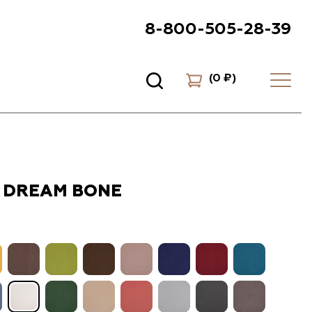
8-800-505-28-39
(
0 ₽
)
 DREAM BONE