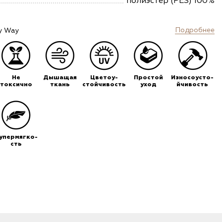
полиэстер (PES) 100%
Подробнее
y Way
Не
Дышащая
Цветоу-
Простой
Износоусто-
токсично
ткань
стойчивость
уход
йчивость
упермягко-
сть