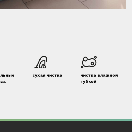
И
альные
сухая чистка
чистка влажной
тва
губкой