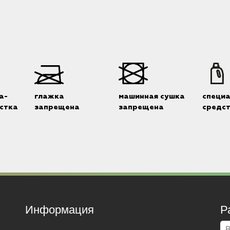
а-
глажка
машинная сушка
специ
стка
запрещена
запрещена
средс
Информация
Р