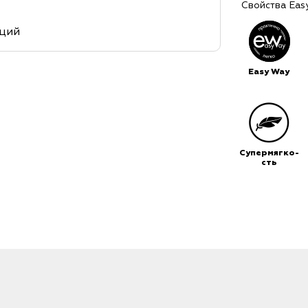
Свойства Eas
кций
Easy Way
Супермягко-
сть