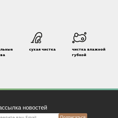
альные
сухая чистка
чистка влажной
тва
губкой
ассылка новостей