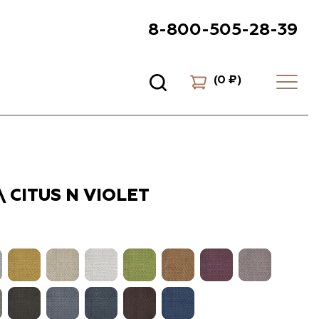
8-800-505-28-39
(
0 ₽
)
\ CITUS N VIOLET