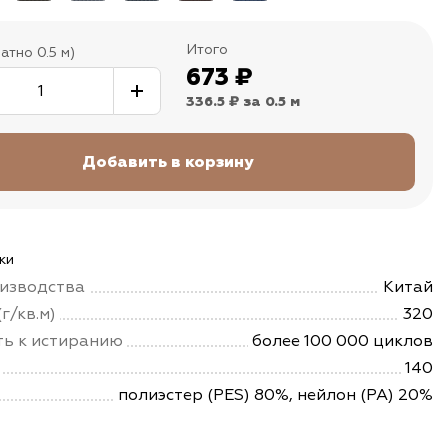
Итого
атно 0.5 м)
673
₽
336.5 ₽
за 0.5 м
ки
изводства
Китай
г/кв.м)
320
ть к истиранию
более 100 000 циклов
140
полиэстер (PES) 80%, нейлон (PA) 20%