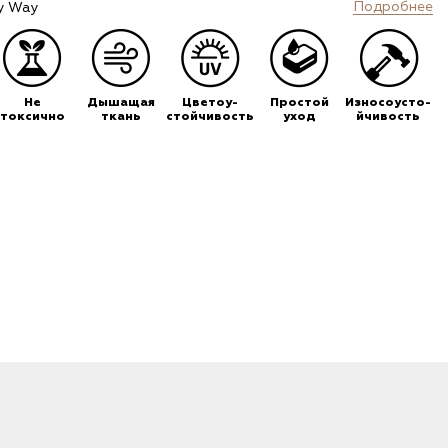
Подробнее
y Way
Не
Дышащая
Цветоу-
Простой
Износоусто-
токсично
ткань
стойчивость
уход
йчивость