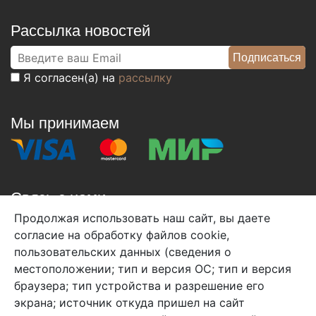
Рассылка новостей
Я согласен(а) на
рассылку
Мы принимаем
Связь с нами
Продолжая использовать наш сайт, вы даете
+7 (495) 933-38-08
согласие на обработку файлов cookie,
info@arben-textile.ru
- оптовые продажи
пользовательских данных (сведения о
местоположении; тип и версия ОС; тип и версия
браузера; тип устройства и разрешение его
экрана; источник откуда пришел на сайт