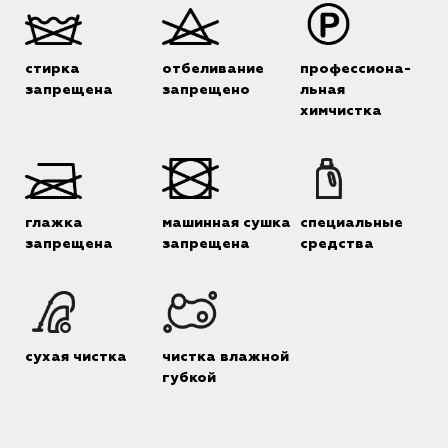
стирка
отбеливание
профессиона-
запрещена
запрещено
льная
химчистка
глажка
машинная сушка
специальные
запрещена
запрещена
средства
сухая чистка
чистка влажной
губкой