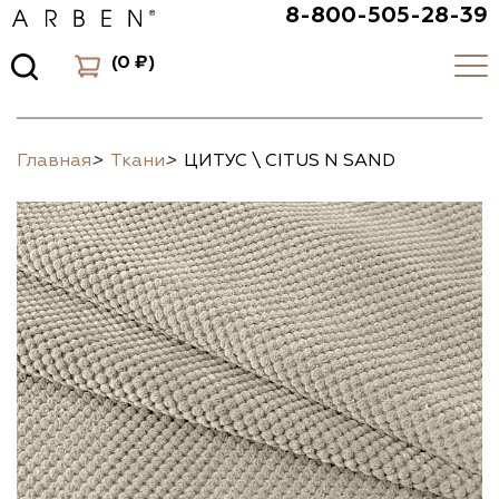
8-800-505-28-39
(
0 ₽
)
Главная
>
Ткани
>
ЦИТУС \ CITUS N SAND