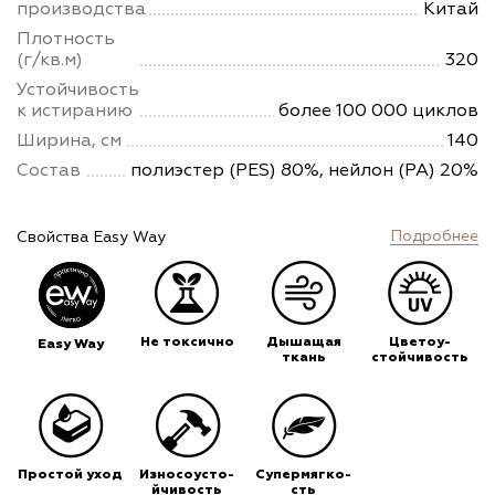
производства
Китай
Плотность
(г/кв.м)
320
Устойчивость
к истиранию
более 100 000 циклов
Ширина, см
140
Состав
полиэстер (PES) 80%, нейлон (PA) 20%
Подробнее
Свойства Easy Way
Не токсично
Дышащая
Цветоу-
Easy Way
ткань
стойчивость
Простой уход
Износоусто-
Супермягко-
йчивость
сть