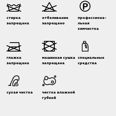
стирка
отбеливание
профессиона-
запрещена
запрещено
льная
химчистка
глажка
машинная сушка
специальные
запрещена
запрещена
средства
сухая чистка
чистка влажной
губкой