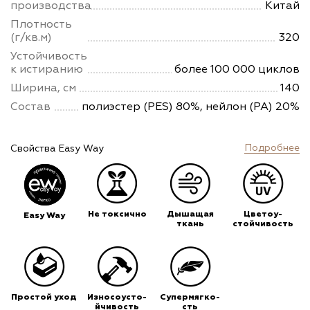
производства
Китай
Плотность
(г/кв.м)
320
Устойчивость
к истиранию
более 100 000 циклов
Ширина, см
140
Состав
полиэстер (PES) 80%, нейлон (PA) 20%
Подробнее
Свойства Easy Way
Не токсично
Дышащая
Цветоу-
Easy Way
ткань
стойчивость
Простой уход
Износоусто-
Супермягко-
йчивость
сть