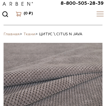
8-800-505-28-39
(
0 ₽
)
Главная
>
Ткани
>
ЦИТУС \ CITUS N JAVA