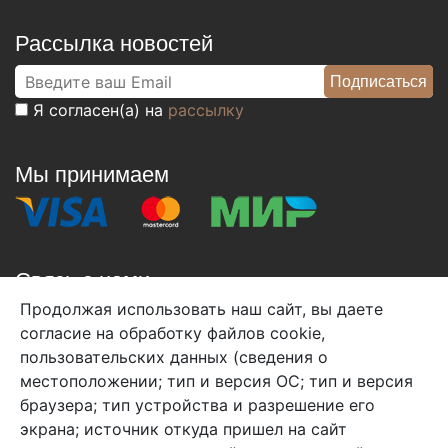
Рассылка новостей
Я согласен(а) на
рассылку
Мы принимаем
Связь с нами
Продолжая использовать наш сайт, вы даете
+7 (495) 933-38-08
согласие на обработку файлов cookie,
info@arben-textile.ru
- оптовые продажи
пользовательских данных (сведения о
местоположении; тип и версия ОС; тип и версия
браузера; тип устройства и разрешение его
экрана; источник откуда пришел на сайт