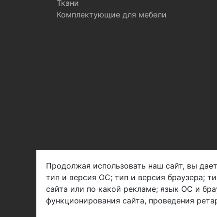
Ткани
Комплектующие для мебели
Продолжая использовать наш сайт, вы дает
тип и версия ОС; тип и версия браузера; т
Арбен текстиль г. Щелково, пер.
сайта или по какой рекламе; язык ОС и бра
1-й Советский д.25, владение 2.
функционирования сайта, проведения ретар