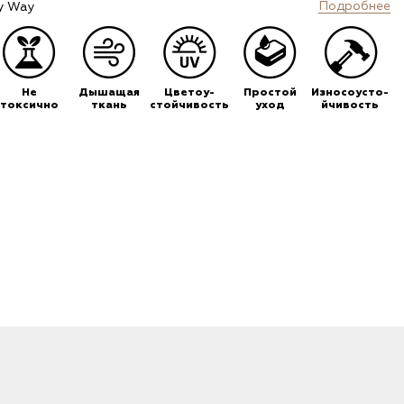
Подробнее
y Way
Не
Дышащая
Цветоу-
Простой
Износоусто-
токсично
ткань
стойчивость
уход
йчивость