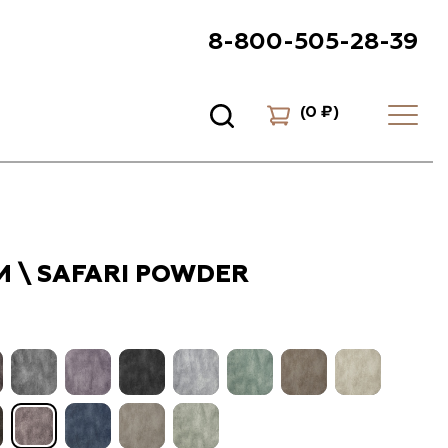
8-800-505-28-39
(
0 ₽
)
 \ SAFARI POWDER