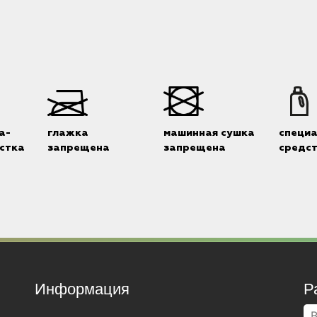
а-
глажка
машинная сушка
специ
стка
запрещена
запрещена
средс
Информация
Р