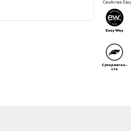
Свойства Eas
Easy Way
Супермягко-
сть