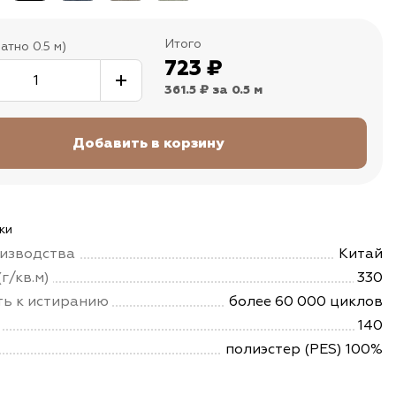
Итого
атно 0.5 м)
723
₽
361.5 ₽
за 0.5 м
ки
изводства
Китай
г/кв.м)
330
ть к истиранию
более 60 000 циклов
140
полиэстер (PES) 100%