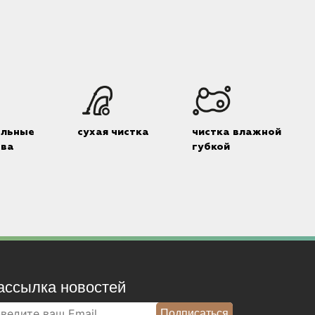
альные
сухая чистка
чистка влажной
тва
губкой
ассылка новостей