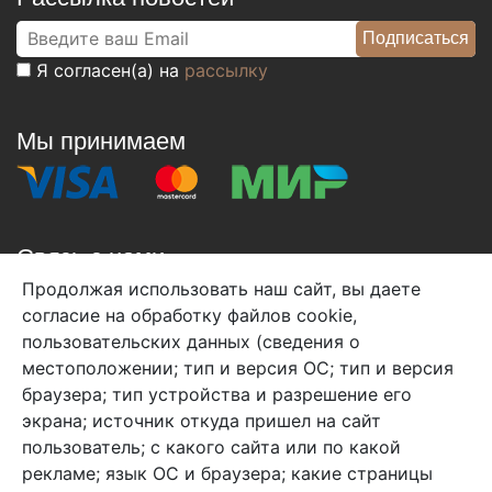
Я согласен(а) на
рассылку
Мы принимаем
Связь с нами
Продолжая использовать наш сайт, вы даете
+7 (495) 933-38-08
согласие на обработку файлов cookie,
info@arben-textile.ru
- оптовые продажи
пользовательских данных (сведения о
местоположении; тип и версия ОС; тип и версия
браузера; тип устройства и разрешение его
экрана; источник откуда пришел на сайт
пользователь; с какого сайта или по какой
Арбен текстиль г. Щелково, пер.
рекламе; язык ОС и браузера; какие страницы
1-й Советский д.25, владение 2.