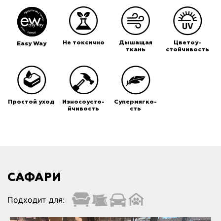
Не токсично
Дышащая
Цветоу-
Easy Way
ткань
стойчивость
Простой уход
Износоусто-
Супермягко-
йчивость
сть
САФАРИ
Подходит для: