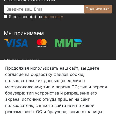
Я согласен(а) на
рассылку
Мы принимаем
Связь с нами
Продолжая использовать наш сайт, вы даете
+7 (495) 933-38-08
согласие на обработку файлов cookie,
info@arben-textile.ru
- оптовые продажи
пользовательских данных (сведения о
местоположении; тип и версия ОС; тип и версия
браузера; тип устройства и разрешение его
экрана; источник откуда пришел на сайт
пользователь; с какого сайта или по какой
Арбен текстиль г. Щелково, пер.
рекламе; язык ОС и браузера; какие страницы
1-й Советский д.25, владение 2.