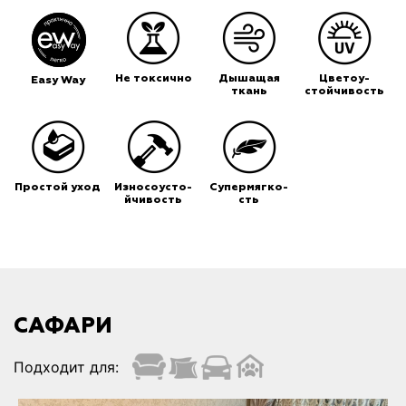
Не токсично
Дышащая
Цветоу-
Easy Way
ткань
стойчивость
Простой уход
Износоусто-
Супермягко-
йчивость
сть
САФАРИ
Подходит для: