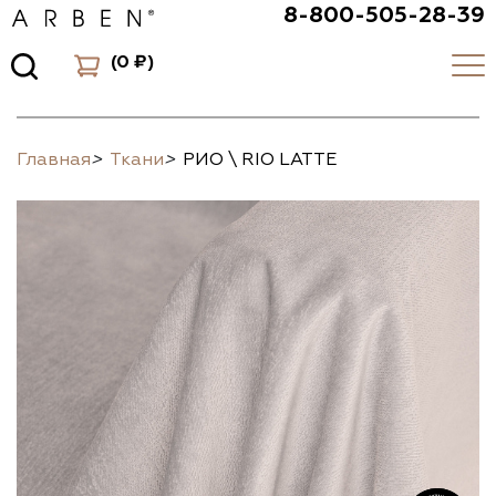
8-800-505-28-39
(
0 ₽
)
Главная
>
Ткани
>
РИО \ RIO LATTE