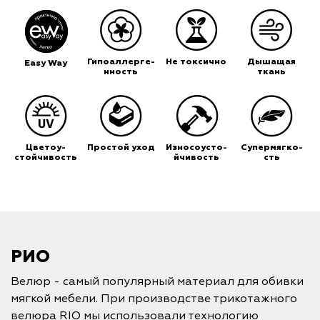
Гипоаллерге-
Не токсично
Дышащая
Easy Way
нность
ткань
Цветоу-
Простой уход
Износоусто-
Супермягко-
стойчивость
йчивость
сть
РИО
Велюр - самый популярный материал для обивки
мягкой мебели. При производстве трикотажного
велюра RIO мы использовали технологию