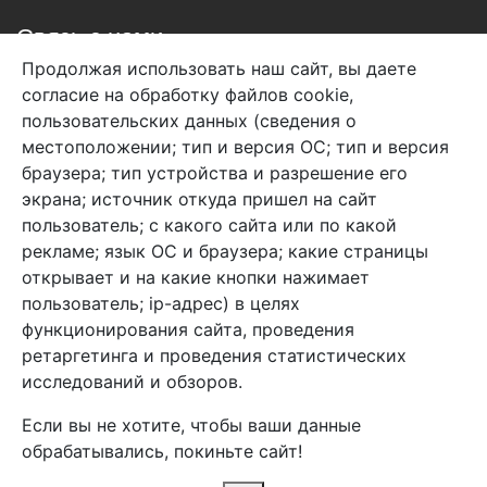
Связь с нами
Продолжая использовать наш сайт, вы даете
+7 (495) 933-38-08
согласие на обработку файлов cookie,
info@arben-textile.ru
- оптовые продажи
пользовательских данных (сведения о
местоположении; тип и версия ОС; тип и версия
браузера; тип устройства и разрешение его
экрана; источник откуда пришел на сайт
пользователь; с какого сайта или по какой
Арбен текстиль г. Щелково, пер.
рекламе; язык ОС и браузера; какие страницы
1-й Советский д.25, владение 2.
открывает и на какие кнопки нажимает
пользователь; ip-адрес) в целях
функционирования сайта, проведения
Мы в соц. сетях
ретаргетинга и проведения статистических
исследований и обзоров.
Если вы не хотите, чтобы ваши данные
обрабатывались, покиньте сайт!
2026 Copyright © Арбен