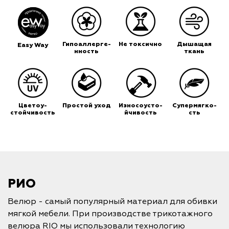
Гипоаллерге-
Не токсично
Дышащая
Easy Way
нность
ткань
Цветоу-
Простой уход
Износоусто-
Супермягко-
стойчивость
йчивость
сть
РИО
Велюр - самый популярный материал для обивки
мягкой мебели. При производстве трикотажного
велюра RIO мы использовали технологию