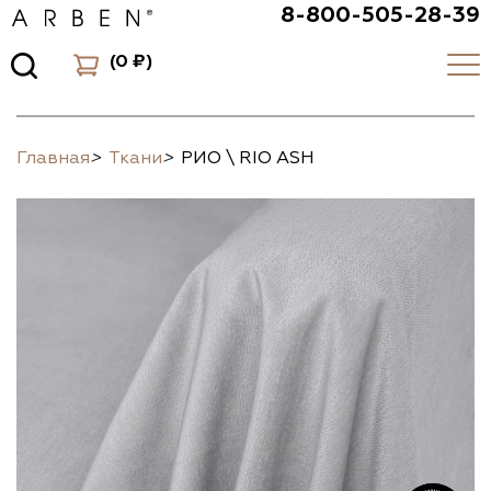
8-800-505-28-39
(
0 ₽
)
Главная
>
Ткани
>
РИО \ RIO ASH