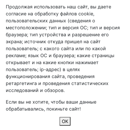
Продолжая использовать наш сайт, вы даете
+7 (495) 933-38-08
согласие на обработку файлов cookie,
info@arben-textile.ru
- оптовые продажи
пользовательских данных (сведения о
местоположении; тип и версия ОС; тип и версия
браузера; тип устройства и разрешение его
экрана; источник откуда пришел на сайт
пользователь; с какого сайта или по какой
Арбен текстиль г. Щелково, пер.
рекламе; язык ОС и браузера; какие страницы
1-й Советский д.25, владение 2.
открывает и на какие кнопки нажимает
пользователь; ip-адрес) в целях
функционирования сайта, проведения
Мы в соц. сетях
ретаргетинга и проведения статистических
исследований и обзоров.
Если вы не хотите, чтобы ваши данные
обрабатывались, покиньте сайт!
2026 Copyright © Арбен
ОК