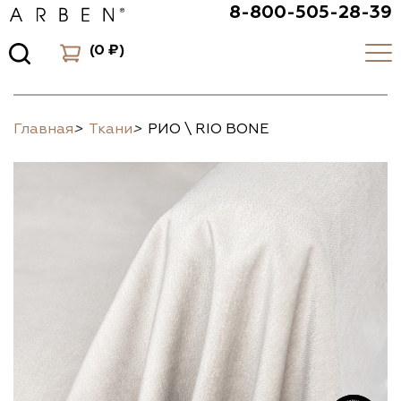
8-800-505-28-39
(
0 ₽
)
Главная
>
Ткани
>
РИО \ RIO BONE