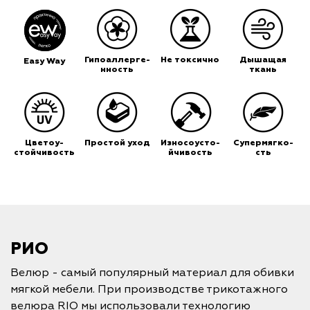
Гипоаллерге-
Не токсично
Дышащая
Easy Way
нность
ткань
Цветоу-
Простой уход
Износоусто-
Супермягко-
стойчивость
йчивость
сть
РИО
Велюр - самый популярный материал для обивки
мягкой мебели. При производстве трикотажного
велюра RIO мы использовали технологию