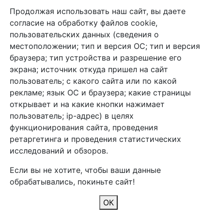
Продолжая использовать наш сайт, вы даете
+7 (495) 933-38-08
согласие на обработку файлов cookie,
info@arben-textile.ru
- оптовые продажи
пользовательских данных (сведения о
местоположении; тип и версия ОС; тип и версия
браузера; тип устройства и разрешение его
экрана; источник откуда пришел на сайт
пользователь; с какого сайта или по какой
Арбен текстиль г. Щелково, пер.
рекламе; язык ОС и браузера; какие страницы
1-й Советский д.25, владение 2.
открывает и на какие кнопки нажимает
пользователь; ip-адрес) в целях
функционирования сайта, проведения
Мы в соц. сетях
ретаргетинга и проведения статистических
исследований и обзоров.
Если вы не хотите, чтобы ваши данные
обрабатывались, покиньте сайт!
2026 Copyright © Арбен
ОК