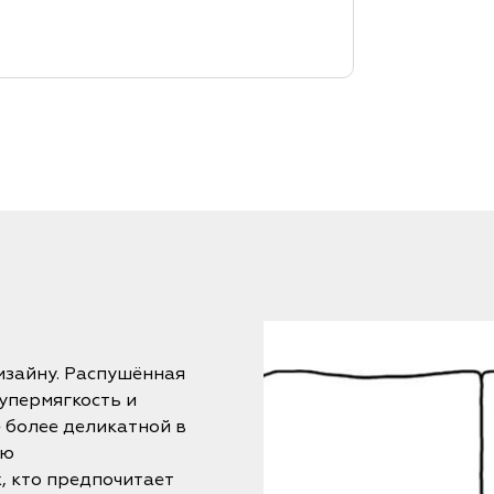
изайну. Распушённая
упермягкость и
ё более деликатной в
ую
, кто предпочитает