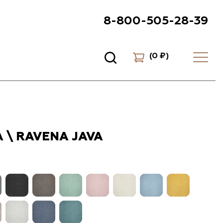
8-800-505-28-39
(
0 ₽
)
 \ RAVENA JAVA