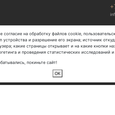
+
in
Мы в соц. сетях
е согласие на обработку файлов cookie, пользователь
ип устройства и разрешение его экрана; источник откуд
узера; какие страницы открывает и на какие кнопки на
гетинга и проведения статистических исследований и
батывались, покиньте сайт!
2026 Copyright © Арбен
ОК