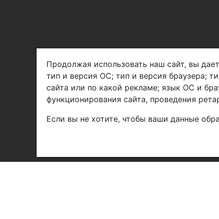
Продолжая использовать наш сайт, вы дает
тип и версия ОС; тип и версия браузера; т
Арбен текстиль г. Щелково, пер.
сайта или по какой рекламе; язык ОС и бра
1-й Советский д.25, владение 2.
функционирования сайта, проведения ретар
Если вы не хотите, чтобы ваши данные обра