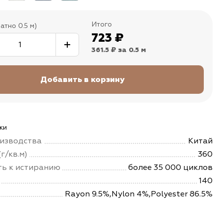
Итого
атно 0.5 м)
723
₽
361.5 ₽
за 0.5 м
ки
изводства
Китай
г/кв.м)
360
ть к истиранию
более 35 000 циклов
140
Rayon 9.5%,Nylon 4%,Polyester 86.5%