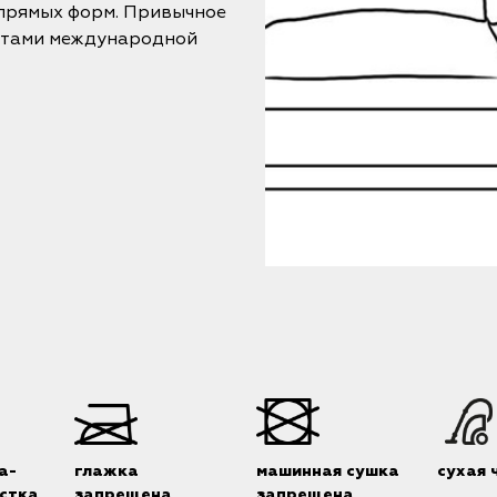
 прямых форм. Привычное
атами международной
а-
глажка
машинная сушка
сухая 
стка
запрещена
запрещена