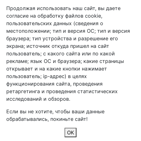
Продолжая использовать наш сайт, вы даете
+7 (495) 933-38-08
согласие на обработку файлов cookie,
info@arben-textile.ru
- оптовые продажи
пользовательских данных (сведения о
местоположении; тип и версия ОС; тип и версия
браузера; тип устройства и разрешение его
экрана; источник откуда пришел на сайт
пользователь; с какого сайта или по какой
Арбен текстиль г. Щелково, пер.
рекламе; язык ОС и браузера; какие страницы
1-й Советский д.25, владение 2.
открывает и на какие кнопки нажимает
пользователь; ip-адрес) в целях
функционирования сайта, проведения
Мы в соц. сетях
ретаргетинга и проведения статистических
исследований и обзоров.
Если вы не хотите, чтобы ваши данные
обрабатывались, покиньте сайт!
2026 Copyright © Арбен
ОК