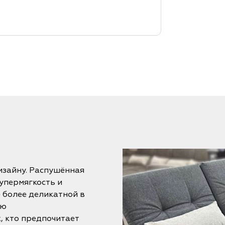
изайну. Распушённая
упермягкость и
ё более деликатной в
ую
, кто предпочитает