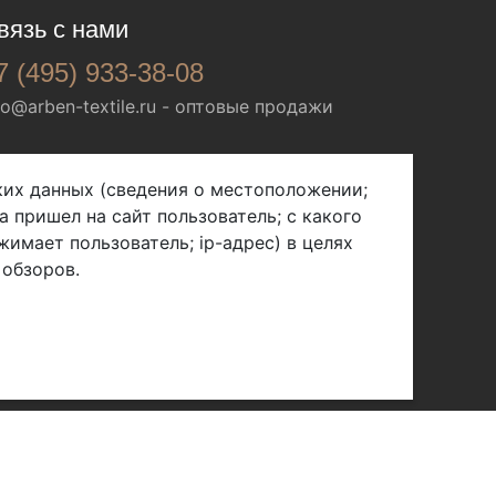
вязь с нами
7 (495) 933-38-08
fo@arben-textile.ru
- оптовые продажи
ских данных (сведения о местоположении;
а пришел на сайт пользователь; с какого
жимает пользователь; ip-адрес) в целях
 обзоров.