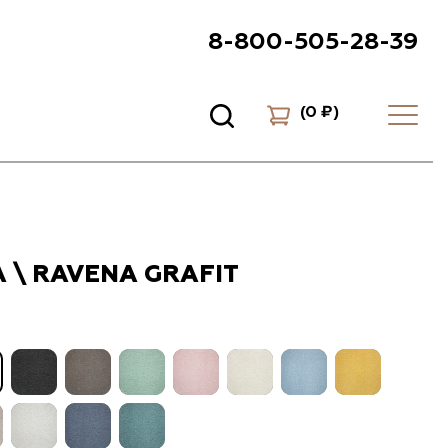
8-800-505-28-39
(
0 ₽
)
 \ RAVENA GRAFIT