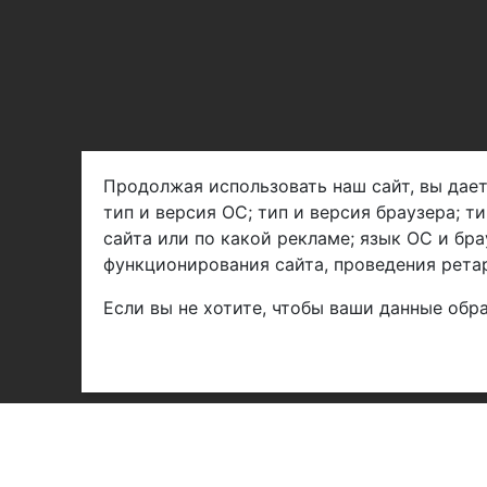
Продолжая использовать наш сайт, вы дает
тип и версия ОС; тип и версия браузера; т
Арбен текстиль г. Щелково, пер.
сайта или по какой рекламе; язык ОС и бра
1-й Советский д.25, владение 2.
функционирования сайта, проведения ретар
Если вы не хотите, чтобы ваши данные обра