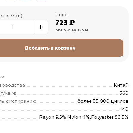
Итого
атно 0.5 м)
723
₽
361.5 ₽
за 0.5 м
ки
изводства
Китай
г/кв.м)
360
ть к истиранию
более 35 000 циклов
140
Rayon 9.5%,Nylon 4%,Polyester 86.5%