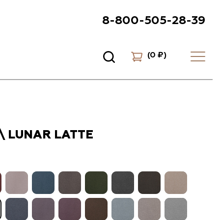
8-800-505-28-39
(
0 ₽
)
\ LUNAR LATTE