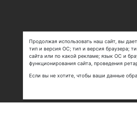
Продолжая использовать наш сайт, вы дает
тип и версия ОС; тип и версия браузера; т
Арбен текстиль г. Щелково, пер.
сайта или по какой рекламе; язык ОС и бра
1-й Советский д.25, владение 2.
функционирования сайта, проведения ретар
Если вы не хотите, чтобы ваши данные обра