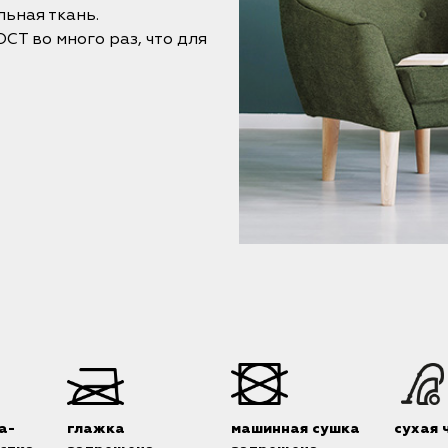
льная ткань.
Т во много раз, что для
а-
глажка
машинная сушка
сухая 