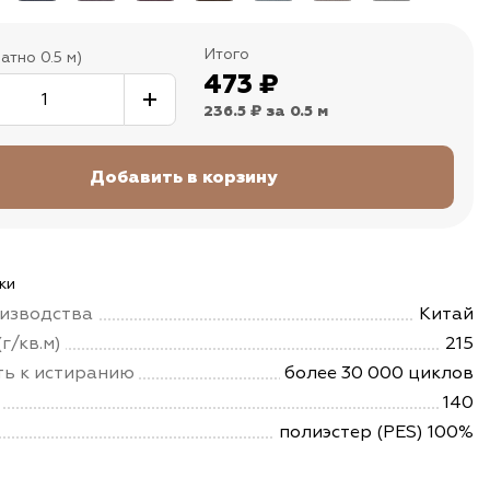
Итого
атно 0.5 м)
473
₽
236.5 ₽
за 0.5 м
ки
изводства
Китай
г/кв.м)
215
ть к истиранию
более 30 000 циклов
140
полиэстер (PES) 100%