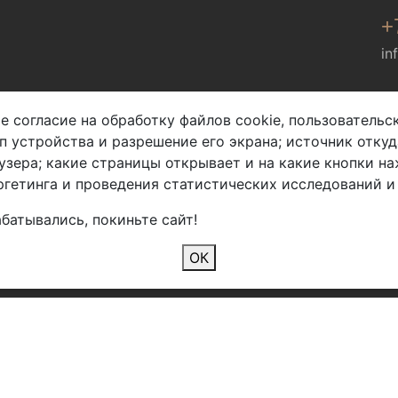
+
in
Мы в соц. сетях
е согласие на обработку файлов cookie, пользователь
ип устройства и разрешение его экрана; источник откуд
узера; какие страницы открывает и на какие кнопки на
гетинга и проведения статистических исследований и
батывались, покиньте сайт!
2026 Copyright © Арбен
ОК