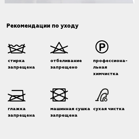
Рекомендации по уходу
стирка
отбеливание
профессиона-
запрещена
запрещено
льная
химчистка
глажка
машинная сушка
сухая чистка
запрещена
запрещена