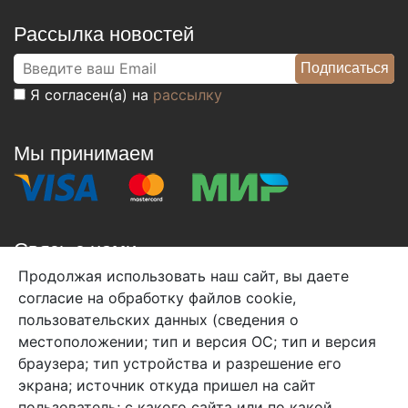
Рассылка новостей
Я согласен(а) на
рассылку
Мы принимаем
Связь с нами
Продолжая использовать наш сайт, вы даете
+7 (495) 933-38-08
согласие на обработку файлов cookie,
info@arben-textile.ru
- оптовые продажи
пользовательских данных (сведения о
местоположении; тип и версия ОС; тип и версия
браузера; тип устройства и разрешение его
экрана; источник откуда пришел на сайт
пользователь; с какого сайта или по какой