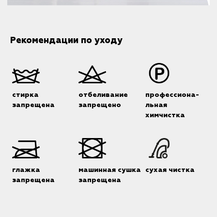
Рекомендации по уходу
стирка
отбеливание
профессиона-
запрещена
запрещено
льная
химчистка
глажка
машинная сушка
сухая чистка
запрещена
запрещена