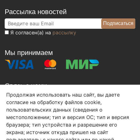
Рассылка новостей
Я согласен(а) на
рассылку
Мы принимаем
Связь с нами
Продолжая использовать наш сайт, вы даете
+7 (495) 933-38-08
согласие на обработку файлов cookie,
info@arben-textile.ru
- оптовые продажи
пользовательских данных (сведения о
местоположении; тип и версия ОС; тип и версия
браузера; тип устройства и разрешение его
экрана; источник откуда пришел на сайт
пользователь; с какого сайта или по какой