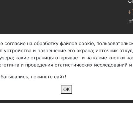
С
+
in
Мы в соц. сетях
е согласие на обработку файлов cookie, пользователь
ип устройства и разрешение его экрана; источник откуд
узера; какие страницы открывает и на какие кнопки на
гетинга и проведения статистических исследований и
батывались, покиньте сайт!
2026 Copyright © Арбен
ОК