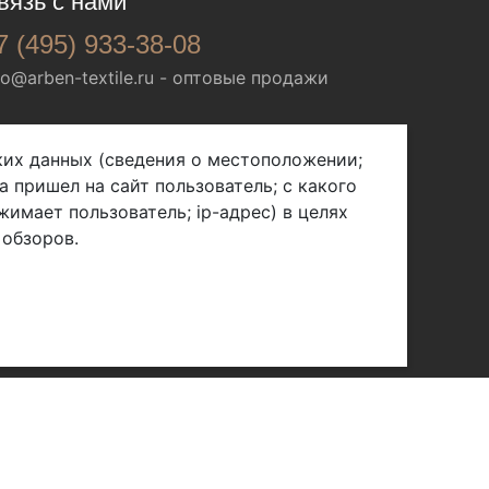
вязь с нами
7 (495) 933-38-08
fo@arben-textile.ru
- оптовые продажи
ских данных (сведения о местоположении;
а пришел на сайт пользователь; с какого
жимает пользователь; ip-адрес) в целях
 обзоров.