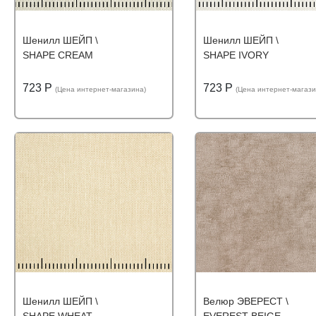
Шенилл ШЕЙП \
Шенилл ШЕЙП \
SHAPE CREAM
SHAPE IVORY
723 Р
723 Р
(Цена интернет-магазина)
(Цена интернет-магази
Подробнее
Узнать оптовую цену
Подробнее
Узнать оптову
Шенилл ШЕЙП \
Велюр ЭВЕРЕСТ \