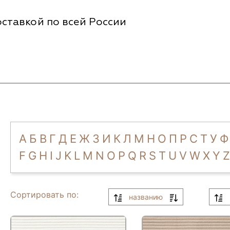
ставкой по всей России
А
Б
В
Г
Д
Е
Ж
З
И
К
Л
М
Н
О
П
Р
С
Т
У
Ф
F
G
H
I
J
K
L
M
N
O
P
Q
R
S
T
U
V
W
X
Y
Z
Сортировать по:
названию