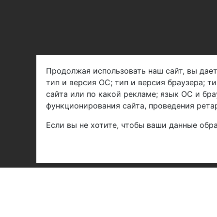
Продолжая использовать наш сайт, вы дает
тип и версия ОС; тип и версия браузера; т
Арбен текстиль г. Щелково, пер.
сайта или по какой рекламе; язык ОС и бра
1-й Советский д.25, владение 2.
функционирования сайта, проведения ретар
Если вы не хотите, чтобы ваши данные обра