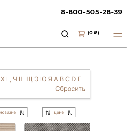
8-800-505-28-39
(
0 ₽
)
Х
Ц
Ч
Ш
Щ
Э
Ю
Я
A
B
C
D
E
Сбросить
новизне
цене