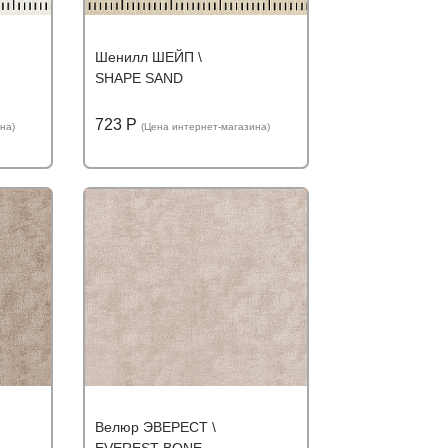
Шенилл ШЕЙП \
SHAPE SAND
723 Р
на)
(Цена интернет-магазина)
ю цену
Подробнее
Узнать оптовую цену
Велюр ЭВЕРЕСТ \