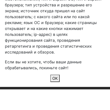
браузера; тип устройства и разрешение его
экрана; источник откуда пришел на сайт
пользователь; с какого сайта или по какой
Арбен текстиль г. Щелково, пер.
рекламе; язык ОС и браузера; какие страницы
1-й Советский д.25, владение 2.
открывает и на какие кнопки нажимает
пользователь; ip-адрес) в целях
функционирования сайта, проведения
Мы в соц. сетях
ретаргетинга и проведения статистических
исследований и обзоров.
Если вы не хотите, чтобы ваши данные
обрабатывались, покиньте сайт!
2026 Copyright © Арбен
ОК