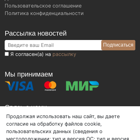
Пользовательское соглашение
Политика конфиденциальности
Рассылка новостей
Я согласен(а) на
рассылку
Мы принимаем
Связь с нами
Продолжая использовать наш сайт, вы даете
+7 (495) 933-38-08
согласие на обработку файлов cookie,
info@arben-textile.ru
- оптовые продажи
пользовательских данных (сведения о
местоположении; тип и версия ОС; тип и версия