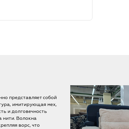
нно представляет собой
тура, имитирующая мех,
сть и долговечность
а нити. Волокна
репляя ворс, что