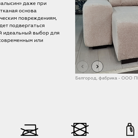
залысин» даже при
 тканая основа
ическим повреждениям,
удет подвергаться
й идеальный выбор для
 современным или
Белгород, фабрика - ООО ПК