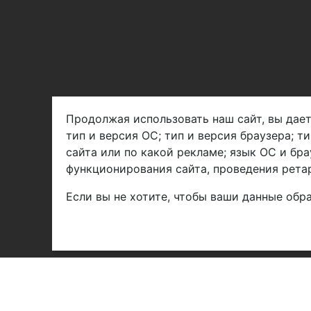
Продолжая использовать наш сайт, вы дает
тип и версия ОС; тип и версия браузера; т
Арбен текстиль г. Щелково, пер.
сайта или по какой рекламе; язык ОС и бра
1-й Советский д.25, владение 2.
функционирования сайта, проведения ретар
Если вы не хотите, чтобы ваши данные обра