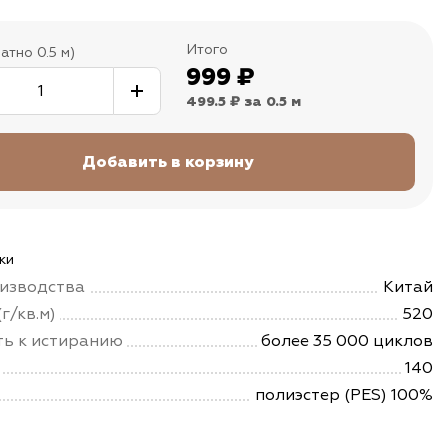
Итого
атно 0.5 м)
999
₽
499.5 ₽
за 0.5 м
ки
изводства
Китай
г/кв.м)
520
ть к истиранию
более 35 000 циклов
140
полиэстер (PES) 100%