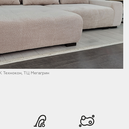
 Технокон, ТЦ Мегагрин
К