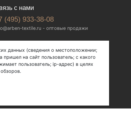
вязь с нами
7 (495) 933-38-08
fo@arben-textile.ru
- оптовые продажи
ских данных (сведения о местоположении;
а пришел на сайт пользователь; с какого
жимает пользователь; ip-адрес) в целях
 обзоров.