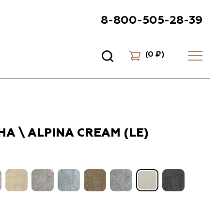
8-800-505-28-39
(
0 ₽
)
А \ ALPINA CREAM (LE)